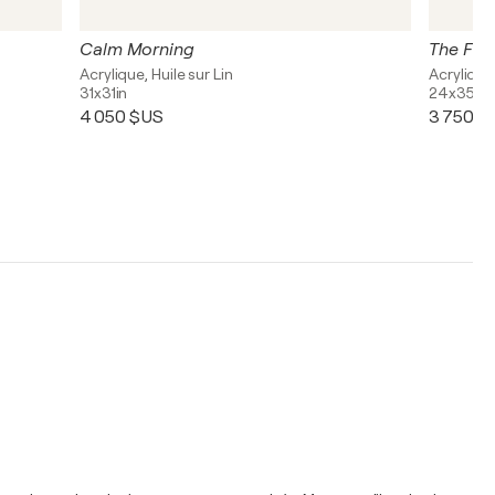
Calm Morning
The Flo
Acrylique, Huile sur Lin
Acrylique,
31x31in
24x35in
4 050 $US
3 750 $