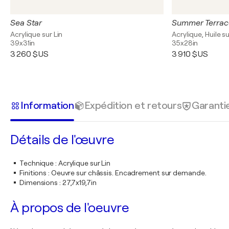
Sea Star
Summer Terrac
Acrylique sur Lin
Acrylique, Huile su
39x31in
35x28in
3 260 $US
3 910 $US
Information
Expédition et retours
Garanti
Détails de l'œuvre
Technique
:
Acrylique sur Lin
Finitions
:
Oeuvre sur châssis. Encadrement sur demande.
Dimensions
:
27,7x19,7in
À propos de l'oeuvre