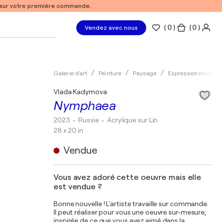
% sur votre première commande.
(
0
)
( 0 )
Vendez avec nous
Galerie d'art
Peinture
Paysage
Expressionnisme
Vlada Kadymova
Nymphaea
2023
• Russie
•
Acrylique sur Lin
28 x 20 in
Vendue
Vous avez adoré cette oeuvre mais elle
est vendue ?
Bonne nouvelle ! L'artiste travaille sur commande.
Il peut réaliser pour vous une oeuvre sur-mesure,
inspirée de ce que vous avez aimé dans la