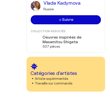
Vlada Kadymova
Russie
Suivre
COLLECTION ASSOCIÉE
Oeuvres inspirées de
Masamitsu Shigeta
307 pièces
Catégories d'artistes
Artiste expérimentée
Travaille sur commande