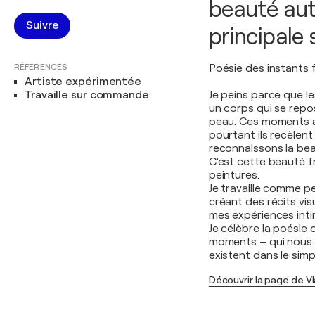
beauté aut
Suivre
principale 
RÉFÉRENCES
Poésie des instants
Artiste expérimentée
Travaille sur commande
Je peins parce que le
un corps qui se repos
peau. Ces moments a
pourtant ils recèlen
reconnaissons la beau
C'est cette beauté f
peintures.
Je travaille comme p
créant des récits vi
mes expériences int
Je célèbre la poésie 
moments – qui nous ra
existent dans le simp
Découvrir la page de 