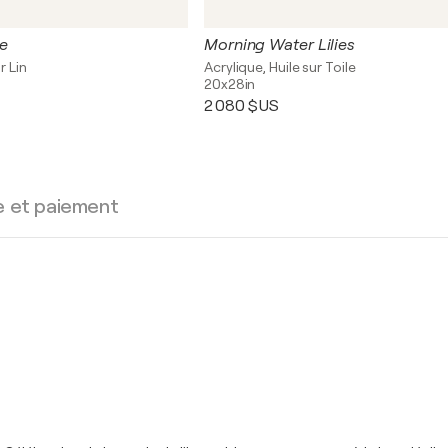
e
Morning Water Lilies
r Lin
Acrylique, Huile sur Toile
20x28in
2 080 $US
e et paiement