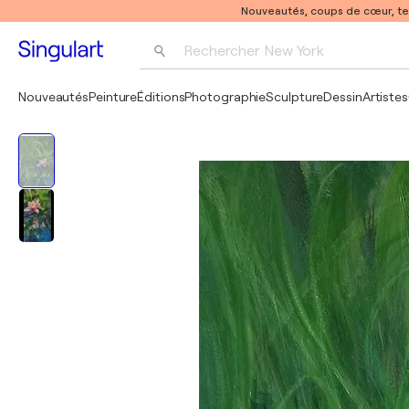
Nouveautés, coups de cœur, t
Rechercher 
New York
Photographie
Nouveautés
Peinture
Éditions
Photographie
Sculpture
Dessin
Artistes
Pop Art
Pablo Picasso