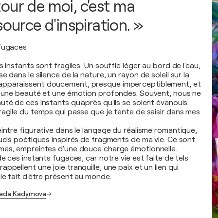
our de moi, c'est ma
source d'inspiration. »
 fugaces
s instants sont fragiles. Un souffle léger au bord de l'eau,
e dans le silence de la nature, un rayon de soleil sur la
pparaissent doucement, presque imperceptiblement, et
t une beauté et une émotion profondes. Souvent, nous ne
té de ces instants qu'après qu'ils se soient évanouis.
ragile du temps qui passe que je tente de saisir dans mes
eintre figurative dans le langage du réalisme romantique,
suels poétiques inspirés de fragments de ma vie. Ce sont
imes, empreintes d'une douce charge émotionnelle.
de ces instants fugaces, car notre vie est faite de tels
ppellent une joie tranquille, une paix et un lien qui
le fait d'être présent au monde.
Vlada Kadymova