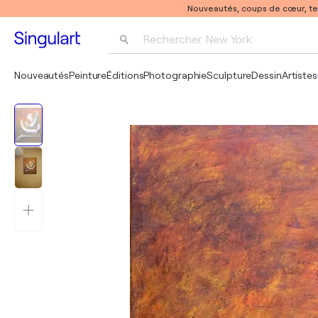
Nouveautés, coups de cœur, t
Rechercher 
New York
Photographie
Nouveautés
Peinture
Éditions
Photographie
Sculpture
Dessin
Artistes
Pop Art
Pablo Picasso