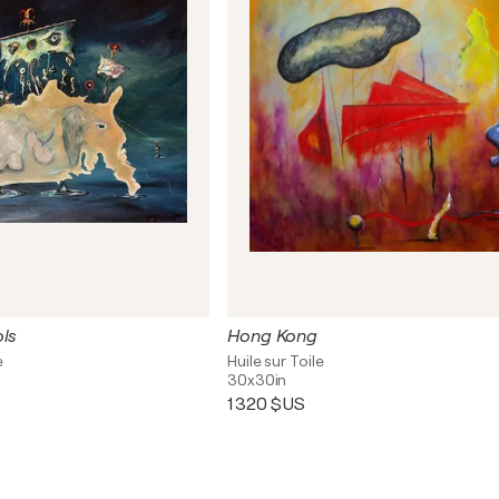
ols
Hong Kong
e
Huile sur Toile
30x30in
1 320 $US