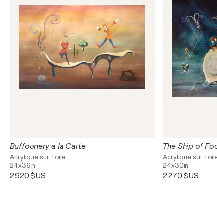
Buffoonery a la Carte
The Ship of Fo
Acrylique sur Toile
Acrylique sur Toil
24x36in
24x30in
2 920 $US
2 270 $US