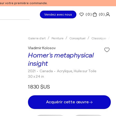
% sur votre première commande.
(
0
)
( 0 )
Vendez avec nous
Galerie d'art
Peinture
Conceptuel
Classique
Ac
Vladimir Kolosov
Homer's metaphysical
insight
2021
• Canada
•
Acrylique, Huile sur Toile
30 x 24 in
1 830 $US
Acquérir cette œuvre