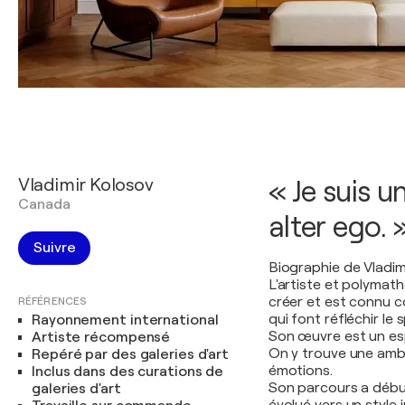
Vladimir Kolosov
« Je suis 
Canada
alter ego. 
Suivre
Biographie de Vladim
L'artiste et polymat
créer et est connu 
RÉFÉRENCES
qui font réfléchir le 
Rayonnement international
Son œuvre est un esp
Artiste récompensé
On y trouve une ambi
Repéré par des galeries d'art
émotions.
Inclus dans des curations de
Son parcours a début
galeries d'art