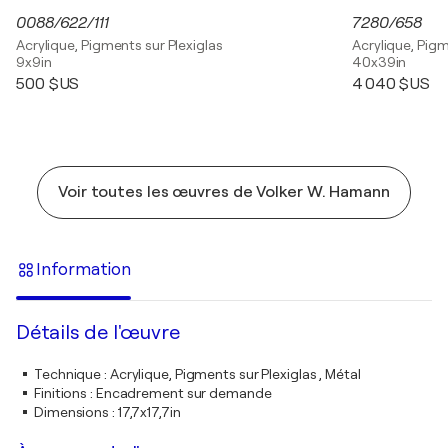
0088/622/111
7280/658
Acrylique, Pigments sur Plexiglas
Acrylique, Pigm
9x9in
40x39in
500 $US
4 040 $US
Voir toutes les œuvres de Volker W. Hamann
Information
Détails de l'œuvre
Technique
:
Acrylique, Pigments sur Plexiglas , Métal
Finitions
:
Encadrement sur demande
Dimensions
:
17,7x17,7in