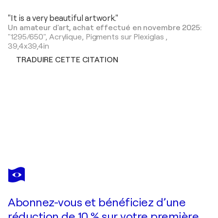
"It is a very beautiful artwork."
Un amateur d'art, achat effectué en novembre 2025:
"1295/650",
Acrylique, Pigments sur Plexiglas
,
39,4x39,4in
TRADUIRE CETTE CITATION
VOLKER W. HAMANN
9776/640/658
1 940 $US
Faire une offre
Acquérir
Abonnez-vous et bénéficiez d’une
réduction de 10 % sur votre première