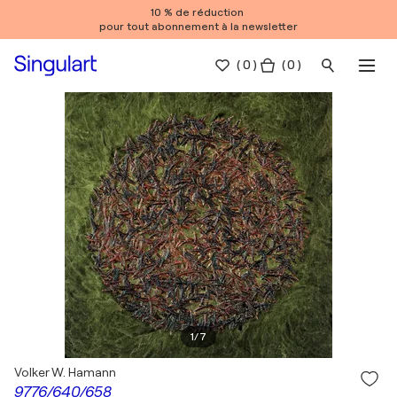
10 % de réduction
pour tout abonnement à la newsletter
(
0
)
( 0 )
1
/
7
Volker W. Hamann
9776/640/658