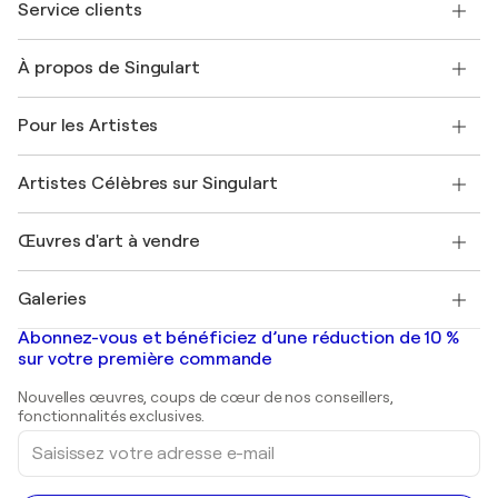
Service clients
Nous contacter
À propos de Singulart
Expédition
Politique de retour
A propos de nous
Témoignages de clients
Pour les Artistes
FAQ
Offrir une carte cadeau
Sociétés affiliées
Rejoignez notre programme commercial
Rejoindre Singulart en tant qu'artiste
Nos artistes
Mon compte
Artistes Célèbres sur Singulart
Se connecter en tant qu'Artiste
Magazine Singulart
Protection acheteur
Emplois
+33 1 76 44 06 42
Henri Matisse
Découvrez une sélection d'art original
Œuvres d'art à vendre
Marc Chagall
Pablo Picasso
Tableaux à vendre
Salvador Dalí
Galeries
Tableaux abstraits à vendre
Banksy
Peintures à l'huile
Mr. Brainwash
Galeries d'art en France
Abonnez-vous et bénéficiez d’une réduction de 10 %
Peintures de paysage
Shepard Fairey
Galeries d'art en Belgique
sur votre première commande
Estampes
Sculptures
Nouvelles œuvres, coups de cœur de nos conseillers,
Peintures acryliques
fonctionnalités exclusives.
Saisissez
votre
adresse
e-