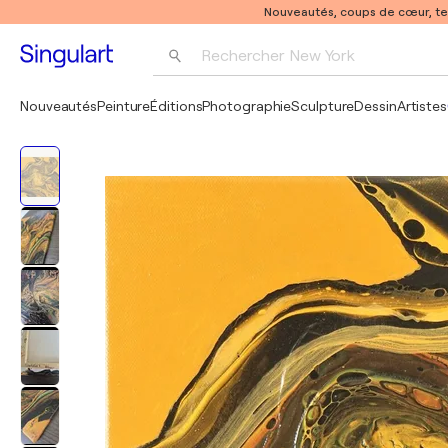
Nouveautés, coups de cœur, t
Rechercher 
New York
Photographie
Nouveautés
Peinture
Éditions
Photographie
Sculpture
Dessin
Artistes
Pop Art
Pablo Picasso