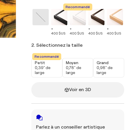
Recommandé
+
+
+
+
+
400 $US
400 $US
400 $US
400 $US
40
2. Sélectionnez la taille
Recommandé
Petit
Moyen
Grand
0,39" de
0,78" de
0,98" de
large
large
large
Voir en 3D
Parlez à un conseiller artistique