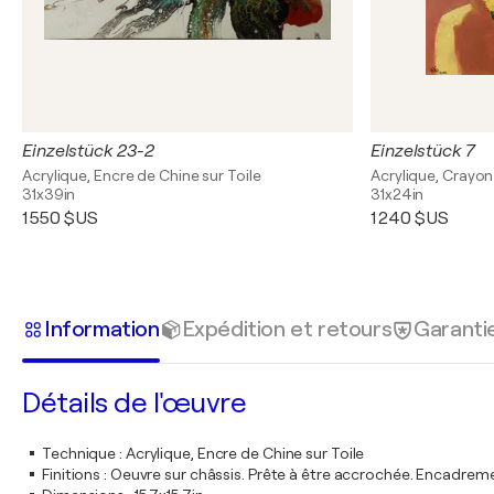
Einzelstück 23-2
Einzelstück 7
Acrylique, Encre de Chine sur Toile
Acrylique, Crayon 
31x39in
31x24in
1 550 $US
1 240 $US
Information
Expédition et retours
Garanti
Détails de l'œuvre
Technique
:
Acrylique, Encre de Chine sur Toile
Finitions
:
Oeuvre sur châssis. Prête à être accrochée. Encadre