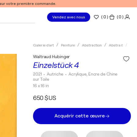
% sur votre première commande.
(
0
)
( 0 )
Vendez avec nous
Galerie d'art
Peinture
Abstraction
Abstrait
Acry
Waltraud Hubinger
Einzelstück 4
2021
• Autriche
•
Acrylique, Encre de Chine
sur Toile
16 x 16 in
650 $US
Acquérir cette œuvre