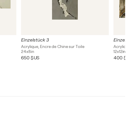
Einzelstück 3
Einzelst
Acrylique, Encre de Chine sur Toile
Acrylique
24x8in
12x12in
650 $US
400 $U