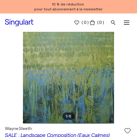
10 % de réduction
pour tout abonnement à la newsletter
(
0
)
( 0 )
1
/
6
Wayne Sleeth
SALE : Landscape Composition (Eaux Calmes)