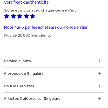
Certificat d'authenticité
Signé et inclus avec chaque œuvre d'art
Noté 4,9/5 par les acheteurs du monde entier
Plus de 20 000 avis clients
Service clients
Nous contacter
À propos de Singulart
Expédition
Politique de retour
A propos de nous
Témoignages de clients
Pour les Artistes
FAQ
Offrir une carte cadeau
Sociétés affiliées
Rejoignez notre programme commercial
Rejoindre Singulart en tant qu'artiste
Nos artistes
Mon compte
Artistes Célèbres sur Singulart
Se connecter en tant qu'Artiste
Magazine Singulart
Protection acheteur
Emplois
+33 1 76 44 06 42
Henri Matisse