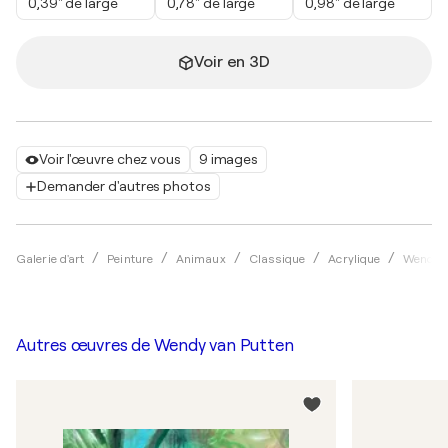
0,39" de large
0,78" de large
0,98" de large
Voir en 3D
Voir l'œuvre chez vous
9 images
Demander d'autres photos
Galerie d'art
Peinture
Animaux
Classique
Acrylique
Wendy v
Autres œuvres de
Wendy van Putten