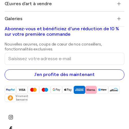
Découvrez une sélection d'art original
Œuvres d'art à vendre
Marc Chagall
Pablo Picasso
Tableaux à vendre
Salvador Dalí
Galeries
Tableaux abstraits à vendre
Banksy
Peintures à l'huile
Mr. Brainwash
Galeries d'art en France
Abonnez-vous et bénéficiez d’une réduction de 10 %
Peintures de paysage
Shepard Fairey
Galeries d'art en Belgique
sur votre première commande
Estampes
Sculptures
Nouvelles œuvres, coups de cœur de nos conseillers,
Peintures acryliques
fonctionnalités exclusives.
Saisissez
votre
adresse
e-
mail
J'en profite dès maintenant
Virement
bancaire