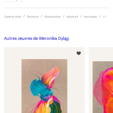
Galerie d'art
Peinture
Abstraction
Abstrait
Acrylique
Weroni
Autres œuvres de
Weronika Dyląg