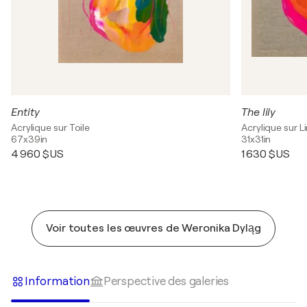
Entity
The lily
Acrylique sur Toile
Acrylique sur L
67x39in
31x31in
4 960 $US
1 630 $US
Voir toutes les œuvres de Weronika Dyląg
Information
Perspective des galeries