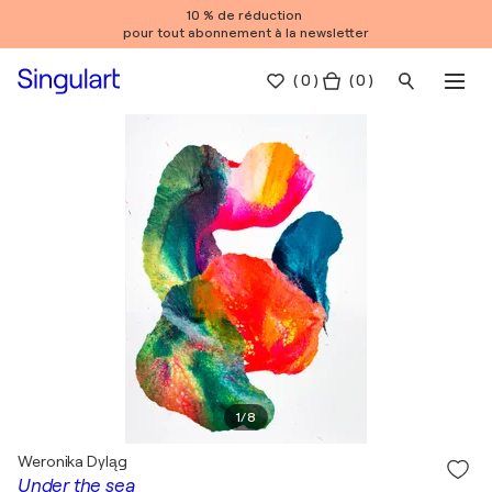
10 % de réduction
pour tout abonnement à la newsletter
(
0
)
( 0 )
1
/
8
Weronika Dyląg
Under the sea