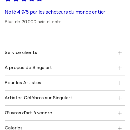
Noté 4,9/5 par les acheteurs du monde entier
Plus de 20 000 avis clients
Service clients
Nous contacter
À propos de Singulart
Expédition
Politique de retour
A propos de nous
Témoignages de clients
Pour les Artistes
FAQ
Offrir une carte cadeau
Sociétés affiliées
Rejoignez notre programme commercial
Rejoindre Singulart en tant qu'artiste
Nos artistes
Mon compte
Artistes Célèbres sur Singulart
Se connecter en tant qu'Artiste
Magazine Singulart
Protection acheteur
Emplois
+33 1 76 44 06 42
Henri Matisse
Découvrez une sélection d'art original
Œuvres d'art à vendre
Marc Chagall
Pablo Picasso
Tableaux à vendre
Salvador Dalí
Galeries
Tableaux abstraits à vendre