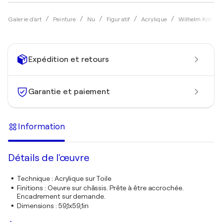
Galerie d'art
Peinture
Nu
Figuratif
Acrylique
Wilhelm Kollar
Expédition et retours
Garantie et paiement
Information
Détails de l'œuvre
Technique
:
Acrylique sur Toile
Finitions
:
Oeuvre sur châssis. Prête à être accrochée.
Encadrement sur demande.
Dimensions
:
59,1x59,1in