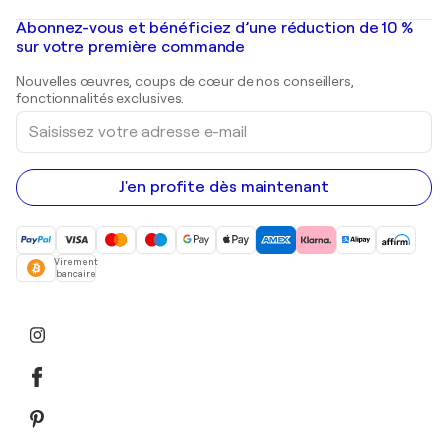
Banksy
Peintures à l'huile
Mr. Brainwash
Galeries d'art en France
Abonnez-vous et bénéficiez d’une réduction de 10 %
Peintures de paysage
Shepard Fairey
Galeries d'art en Belgique
sur votre première commande
Estampes
Sculptures
Nouvelles œuvres, coups de cœur de nos conseillers,
Peintures acryliques
fonctionnalités exclusives.
Saisissez
votre
adresse
e-
mail
J'en profite dès maintenant
Virement
bancaire