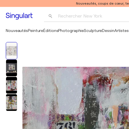
Nouveautés, coups de cœur, t
Rechercher 
New York
Photographie
Nouveautés
Peinture
Éditions
Photographie
Sculpture
Dessin
Artistes
Pop Art
Pablo Picasso