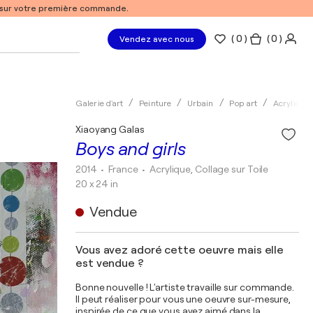
% sur votre première commande.
(
0
)
( 0 )
Vendez avec nous
Galerie d'art
Peinture
Urbain
Pop art
Acrylique
Xiaoyang Galas
Boys and girls
2014
• France
•
Acrylique, Collage sur Toile
20 x 24 in
Vendue
Vous avez adoré cette oeuvre mais elle
est vendue ?
Bonne nouvelle ! L'artiste travaille sur commande.
Il peut réaliser pour vous une oeuvre sur-mesure,
inspirée de ce que vous avez aimé dans la