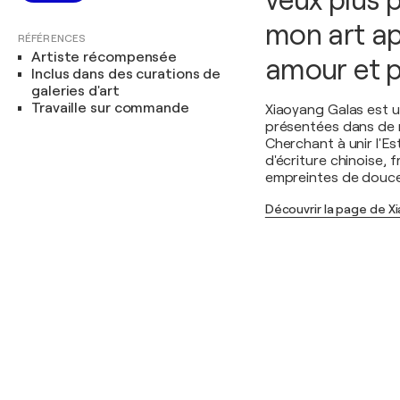
veux plus p
mon art app
RÉFÉRENCES
Artiste récompensée
amour et p
Inclus dans des curations de
galeries d'art
Travaille sur commande
Xiaoyang Galas est u
présentées dans de n
Cherchant à unir l'Est
d'écriture chinoise,
empreintes de douce
Découvrir la page de X