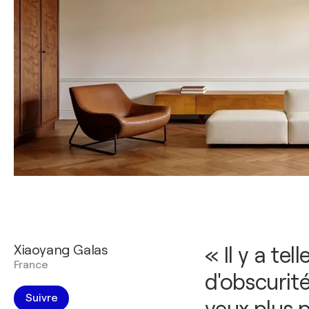
Xiaoyang Galas
« Il y a te
France
d'obscurit
Suivre