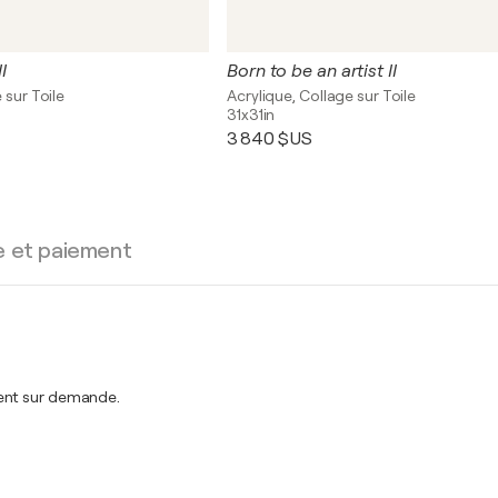
I
Born to be an artist II
 sur Toile
Acrylique, Collage sur Toile
31x31in
3 840 $US
e et paiement
ment sur demande.