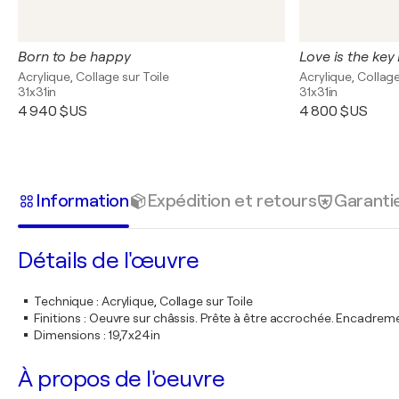
Born to be happy
Love is the key I
Acrylique, Collage sur Toile
Acrylique, Collage
31x31in
31x31in
4 940 $US
4 800 $US
Information
Expédition et retours
Garanti
Détails de l'œuvre
Technique
:
Acrylique, Collage sur Toile
Finitions
:
Oeuvre sur châssis. Prête à être accrochée. Encadre
Dimensions
:
19,7x24in
À propos de l'oeuvre