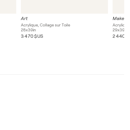
Art
Make lo
Acrylique, Collage sur Toile
Acrylique
28x39in
29x39in
3 470 $US
2 440 $