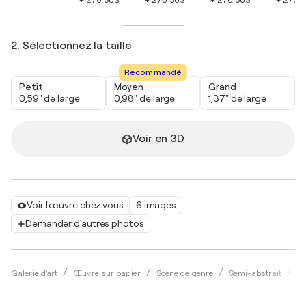
+ 270 $US
+ 270 $US
+ 270 $US
+ 270 
2. Sélectionnez la taille
Recommandé
Petit
Moyen
Grand
0,59" de large
0,98" de large
1,37" de large
Voir en 3D
Voir l'œuvre chez vous
6 images
Demander d'autres photos
Galerie d'art
Œuvre sur papier
Scène de genre
Semi-abstrait
Aq