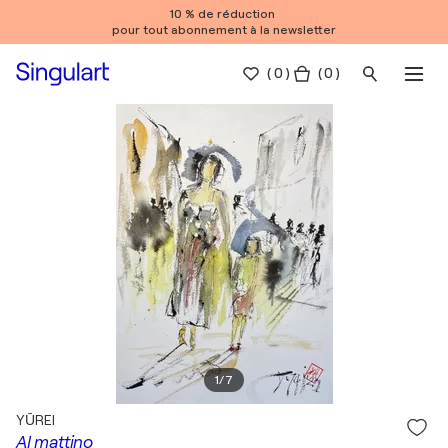
10 % de réduction
pour tout abonnement à la newsletter
(
0
)
( 0 )
1
/
7
YŪREI
Al mattino