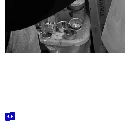
YŪREI
Al mattino
510 $US
Faire une offre
Acquérir