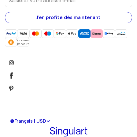
votre
adresse
e-
mail
J'en profite dès maintenant
Virement
bancaire
Français | USD