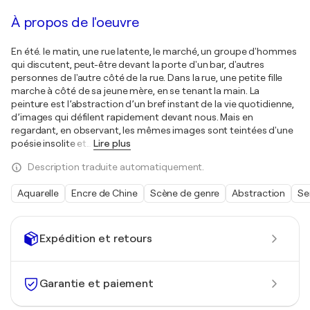
À propos de l'oeuvre
En été. le matin, une rue latente, le marché, un groupe d'hommes
qui discutent, peut-être devant la porte d'un bar, d'autres
personnes de l'autre côté de la rue. Dans la rue, une petite fille
marche à côté de sa jeune mère, en se tenant la main. La
peinture est l’abstraction d’un bref instant de la vie quotidienne,
d’images qui défilent rapidement devant nous. Mais en
regardant, en observant, les mêmes images sont teintées d'une
poésie insolite et
…
Lire plus
Description traduite automatiquement.
Aquarelle
Encre de Chine
Scène de genre
Abstraction
Se
Expédition et retours
Garantie et paiement