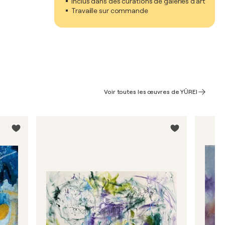
Inclus dans des curations de galeries d'art
Travaille sur commande
Voir toutes les œuvres de YŪREI