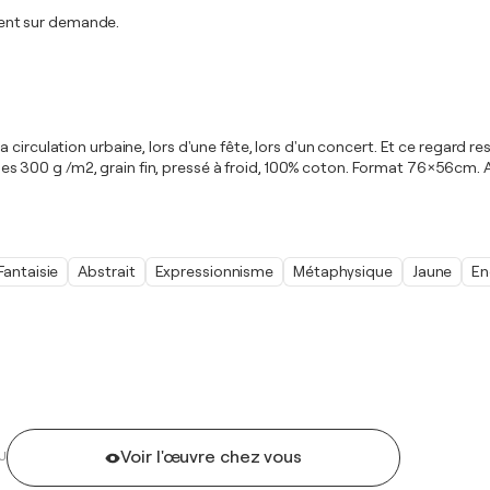
ent sur demande.
circulation urbaine, lors d'une fête, lors d'un concert. Et ce regard res
Arches 300 g /m2, grain fin, pressé à froid, 100% coton. Format 76×56cm.
Fantaisie
Abstrait
Expressionnisme
Métaphysique
Jaune
En
Voir l'œuvre chez vous
U