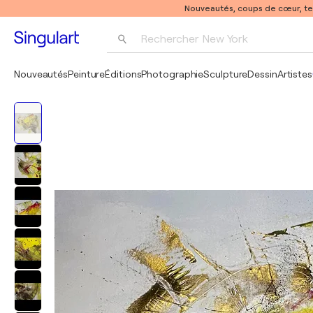
Nouveautés, coups de cœur, t
Rechercher 
New York
Photographie
Nouveautés
Peinture
Éditions
Photographie
Sculpture
Dessin
Artistes
Pop Art
Pablo Picasso