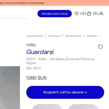
% sur votre première commande.
(
0
)
( 0 )
Vendez avec nous
Galerie d'art
Peinture
Abstraction
Abstrait
Acry
YŪREI
Guardarsi
2024
• Italie
•
Acrylique, Encre de Chine sur
Papier
22 x 30 in
1 260 $US
Acquérir cette œuvre