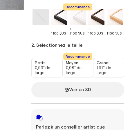
Recommandé
+
+
+
+
+
1 100 $US
1 100 $US
1 100 $US
1 100 $US
1 
2. Sélectionnez la taille
Recommandé
Petit
Moyen
Grand
0,59" de
0,98" de
1,37" de
large
large
large
Voir en 3D
Parlez à un conseiller artistique