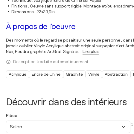
Technique
:
Acrylique, Encre de Chine sur Papier
Finitions
:
Oeuvre sans support rigide. Montage et/ou encadrem
Dimensions
:
22x29,9in
À propos de l'oeuvre
Des moments où le regard se posait sur une seule personne ; dans la 
jamais oublier. Vinyle Acrylique abstrait original sur papier d'art 
Noir, Poudre graphite ArtGraf. Signé au
…
Lire plus
Description traduite automatiquement.
Acrylique
Encre de Chine
Graphite
Vinyle
Abstraction
Découvrir dans des intérieurs
Pièce
O
Salon