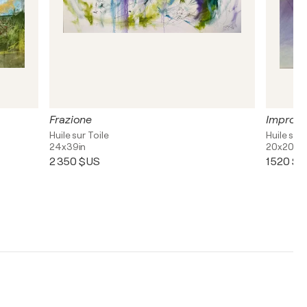
Frazione
Improvv
Huile sur Toile
Huile sur 
24x39in
20x20in
2 350 $US
1 520 $