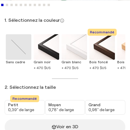
1. Sélectionnez la couleur
Recommandé
Sans cadre
Grain noir
Grain blanc
Bois foncé
Bois cla
+ 470 $US
+ 470 $US
+ 470 $US
+ 470 
2. Sélectionnez la taille
Recommandé
Petit
Moyen
Grand
0,39" de large
0,78" de large
0,98" de large
Voir en 3D