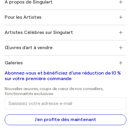
À propos de Singulart
Expédition
Politique de retour
A propos de nous
Témoignages de clients
Pour les Artistes
FAQ
Offrir une carte cadeau
Sociétés affiliées
Rejoignez notre programme commercial
Rejoindre Singulart en tant qu'artiste
Nos artistes
Mon compte
Artistes Célèbres sur Singulart
Se connecter en tant qu'Artiste
Magazine Singulart
Protection acheteur
Emplois
+33 1 76 44 06 42
Henri Matisse
Découvrez une sélection d'art original
Œuvres d'art à vendre
Marc Chagall
Pablo Picasso
Tableaux à vendre
Salvador Dalí
Galeries
Tableaux abstraits à vendre
Banksy
Peintures à l'huile
Mr. Brainwash
Galeries d'art en France
Abonnez-vous et bénéficiez d’une réduction de 10 %
Peintures de paysage
Shepard Fairey
Galeries d'art en Belgique
sur votre première commande
Estampes
Sculptures
Nouvelles œuvres, coups de cœur de nos conseillers,
Peintures acryliques
fonctionnalités exclusives.
Saisissez
votre
adresse
e-
mail
J'en profite dès maintenant