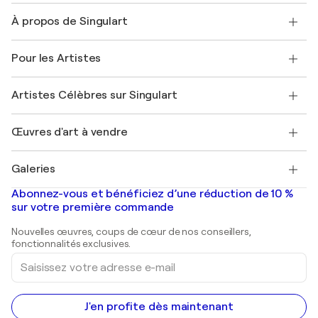
Nous contacter
À propos de Singulart
Expédition
Politique de retour
A propos de nous
Témoignages de clients
Pour les Artistes
FAQ
Offrir une carte cadeau
Sociétés affiliées
Rejoignez notre programme commercial
Rejoindre Singulart en tant qu'artiste
Nos artistes
Mon compte
Artistes Célèbres sur Singulart
Se connecter en tant qu'Artiste
Magazine Singulart
Protection acheteur
Emplois
+33 1 76 44 06 42
Henri Matisse
Découvrez une sélection d'art original
Œuvres d'art à vendre
Marc Chagall
Pablo Picasso
Tableaux à vendre
Salvador Dalí
Galeries
Tableaux abstraits à vendre
Banksy
Peintures à l'huile
Mr. Brainwash
Galeries d'art en France
Abonnez-vous et bénéficiez d’une réduction de 10 %
Peintures de paysage
Shepard Fairey
Galeries d'art en Belgique
sur votre première commande
Estampes
Sculptures
Nouvelles œuvres, coups de cœur de nos conseillers,
Peintures acryliques
fonctionnalités exclusives.
Saisissez
votre
adresse
e-
mail
J'en profite dès maintenant