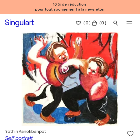
10 % de réduction
pour tout abonnement à la newsletter
(
0
)
( 0 )
1
/
2
Yothin Kanokbanpot
Self portrait