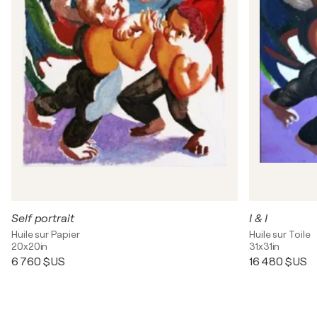
Self portrait
I & I
Huile sur Papier
Huile sur Toile
20x20in
31x31in
6 760 $US
16 480 $US