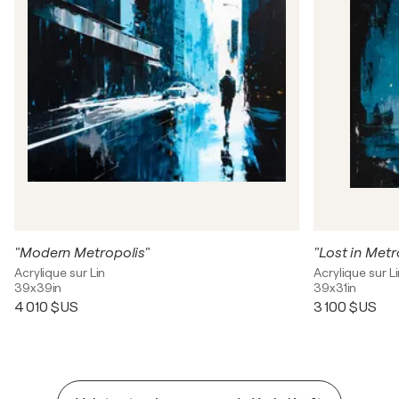
"Modern Metropolis"
"Lost in Metr
Acrylique sur Lin
Acrylique sur L
39x39in
39x31in
4 010 $US
3 100 $US