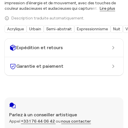
impression d'énergie et de mouvement, avec des touches de
couleur audacieuses et audacieuses qui capturent
…
Lire plus
Description traduite automatiquement.
Acrylique
Urbain
Semi-abstrait
Expressionnisme
Nuit
V
Expédition et retours
Garantie et paiement
Parlez à un conseiller artistique
Appel
+33 1 76 44 06 42
ou
nous contacter