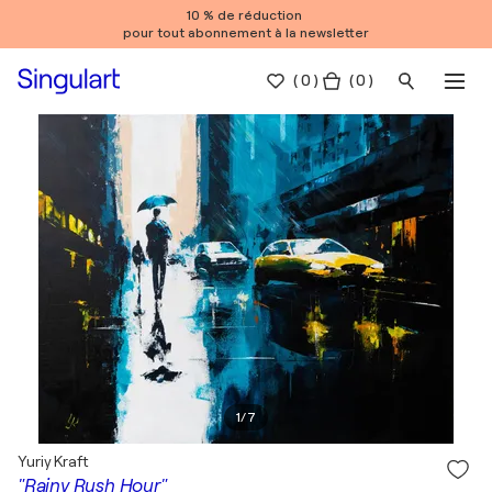
10 % de réduction
pour tout abonnement à la newsletter
(
0
)
( 0 )
1
/
7
Yuriy Kraft
"Rainy Rush Hour"