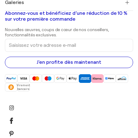
Galeries
Tableaux abstraits à vendre
Banksy
Peintures à l'huile
Mr. Brainwash
Galeries d'art en France
Abonnez-vous et bénéficiez d’une réduction de 10 %
Peintures de paysage
Shepard Fairey
Galeries d'art en Belgique
sur votre première commande
Estampes
Sculptures
Nouvelles œuvres, coups de cœur de nos conseillers,
Peintures acryliques
fonctionnalités exclusives.
Saisissez
votre
adresse
e-
mail
J'en profite dès maintenant
Virement
bancaire