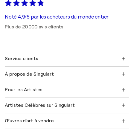
Noté 4,9/5 par les acheteurs du monde entier
Plus de 20 000 avis clients
Service clients
Nous contacter
À propos de Singulart
Expédition
Politique de retour
A propos de nous
Témoignages de clients
Pour les Artistes
FAQ
Offrir une carte cadeau
Sociétés affiliées
Rejoignez notre programme commercial
Rejoindre Singulart en tant qu'artiste
Nos artistes
Mon compte
Artistes Célèbres sur Singulart
Se connecter en tant qu'Artiste
Magazine Singulart
Protection acheteur
Emplois
+33 1 76 44 06 42
Henri Matisse
Découvrez une sélection d'art original
Œuvres d'art à vendre
Marc Chagall
Pablo Picasso
Tableaux à vendre
Salvador Dalí