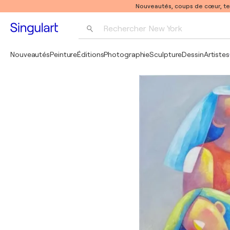
Nouveautés, coups de cœur, t
Rechercher 
New York
Photographie
Nouveautés
Peinture
Éditions
Photographie
Sculpture
Dessin
Artistes
Pop Art
Pablo Picasso