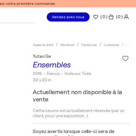
% sur votre première commande.
(
0
)
( 0 )
Vendez avec nous
Galerie d'art
Peinture
Fantaisie
Cubisme
Huile
Yutao Ge
Ensembles
2018
• France
•
Huile sur Toile
39 x 20 in
Actuellement non disponible à la
vente
Cette oeuvre est actuellement réservée (par un
client, pour une exposition...).
Soyez avertis lorsque celle-ci sera de