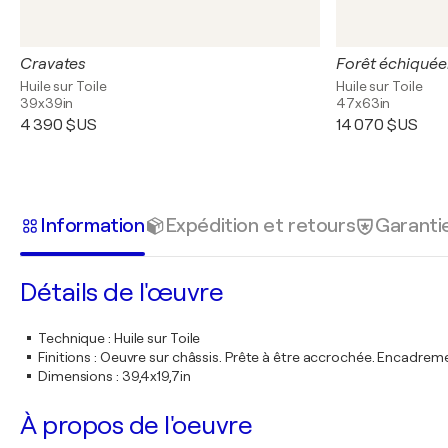
Cravates
Forêt échiqué
Huile sur Toile
Huile sur Toile
39x39in
47x63in
4 390 $US
14 070 $US
Information
Expédition et retours
Garanti
Détails de l'œuvre
Technique
:
Huile sur Toile
Finitions
:
Oeuvre sur châssis. Prête à être accrochée. Encadre
Dimensions
:
39,4x19,7in
À propos de l'oeuvre