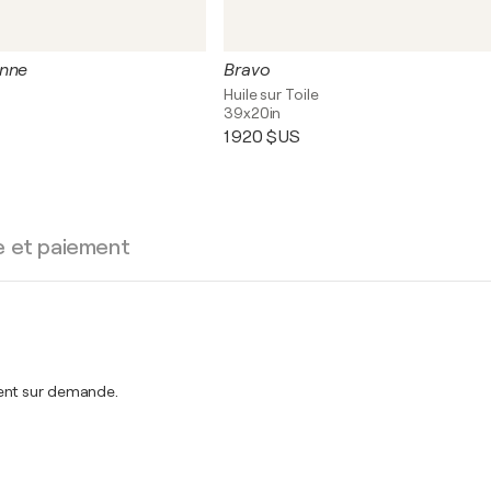
enne
Bravo
Huile sur Toile
39x20in
1 920 $US
e et paiement
ment sur demande.