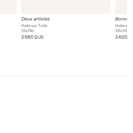
Deux artistes
Bonnes 
Huile sur Toile
Huile sur 
31x31in
35x35in
2 680 $US
3 620 $