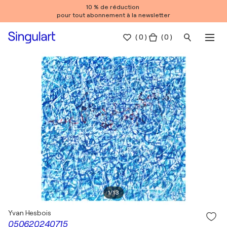
10 % de réduction
pour tout abonnement à la newsletter
(
0
)
( 0 )
1
/
13
Yvan Hesbois
050620240715