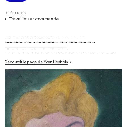
RÉFÉRENCES
Travaille sur commande
. . . ...........................................................................................
..............................................................................................................
...........................................................................
....................................................................... ..............................................................
Découvrir la page de Yvan Hesbois