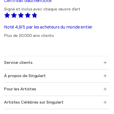
Certificat d'authenticité
Signé et inclus avec chaque œuvre d'art
Noté 4,9/5 par les acheteurs du monde entier
Plus de 20 000 avis clients
Service clients
Nous contacter
À propos de Singulart
Expédition
Politique de retour
A propos de nous
Témoignages de clients
Pour les Artistes
FAQ
Offrir une carte cadeau
Sociétés affiliées
Rejoignez notre programme commercial
Rejoindre Singulart en tant qu'artiste
Nos artistes
Mon compte
Artistes Célèbres sur Singulart
Se connecter en tant qu'Artiste
Magazine Singulart
Protection acheteur
Emplois
+33 1 76 44 06 42
Henri Matisse
Découvrez une sélection d'art original