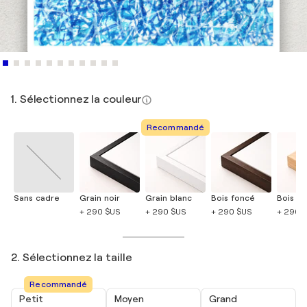
1. Sélectionnez la couleur
Recommandé
Sans cadre
Grain noir
Grain blanc
Bois foncé
Bois cla
+ 290 $US
+ 290 $US
+ 290 $US
+ 290 
2. Sélectionnez la taille
Recommandé
Petit
Moyen
Grand