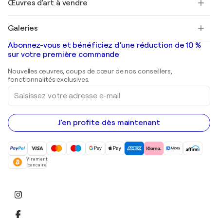
Œuvres d'art à vendre
Marc Chagall
Pablo Picasso
Tableaux à vendre
Salvador Dalí
Galeries
Tableaux abstraits à vendre
Banksy
Peintures à l'huile
Mr. Brainwash
Galeries d'art en France
Abonnez-vous et bénéficiez d’une réduction de 10 %
Peintures de paysage
Shepard Fairey
Galeries d'art en Belgique
sur votre première commande
Estampes
Sculptures
Nouvelles œuvres, coups de cœur de nos conseillers,
Peintures acryliques
fonctionnalités exclusives.
Saisissez
votre
adresse
e-
mail
J'en profite dès maintenant
Virement
bancaire