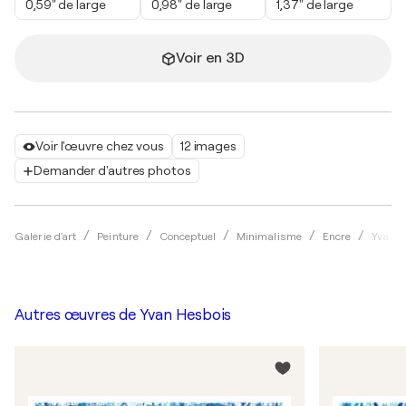
0,59" de large
0,98" de large
1,37" de large
Voir en 3D
Voir l'œuvre chez vous
12 images
Demander d'autres photos
Galerie d'art
Peinture
Conceptuel
Minimalisme
Encre
Yvan H
Autres œuvres de
Yvan Hesbois