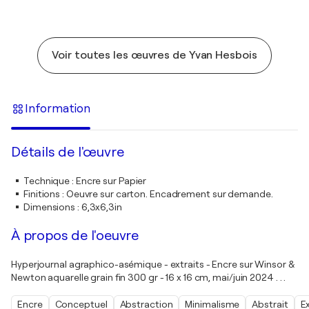
Voir toutes les œuvres de Yvan Hesbois
Information
Détails de l'œuvre
Technique
:
Encre sur Papier
Finitions
:
Oeuvre sur carton. Encadrement sur demande.
Dimensions
:
6,3x6,3in
À propos de l'oeuvre
Hyperjournal agraphico-asémique - extraits - Encre sur Winsor &
Newton aquarelle grain fin 300 gr - 16 x 16 cm, mai/juin 2024 . . .
Encre
Conceptuel
Abstraction
Minimalisme
Abstrait
E