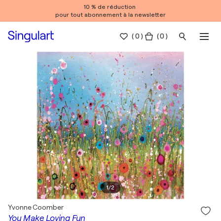
10 % de réduction
pour tout abonnement à la newsletter
(
0
)
( 0 )
1
/
2
Yvonne Coomber
You Make Loving Fun