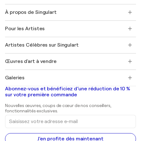
Nous contacter
À propos de Singulart
Expédition
Politique de retour
A propos de nous
Témoignages de clients
Pour les Artistes
FAQ
Offrir une carte cadeau
Sociétés affiliées
Rejoignez notre programme commercial
Rejoindre Singulart en tant qu'artiste
Nos artistes
Mon compte
Artistes Célèbres sur Singulart
Se connecter en tant qu'Artiste
Magazine Singulart
Protection acheteur
Emplois
+33 1 76 44 06 42
Henri Matisse
Découvrez une sélection d'art original
Œuvres d'art à vendre
Marc Chagall
Pablo Picasso
Tableaux à vendre
Salvador Dalí
Galeries
Tableaux abstraits à vendre
Banksy
Peintures à l'huile
Mr. Brainwash
Galeries d'art en France
Abonnez-vous et bénéficiez d’une réduction de 10 %
Peintures de paysage
Shepard Fairey
Galeries d'art en Belgique
sur votre première commande
Estampes
Sculptures
Nouvelles œuvres, coups de cœur de nos conseillers,
Peintures acryliques
fonctionnalités exclusives.
Saisissez
votre
adresse
e-
mail
J'en profite dès maintenant