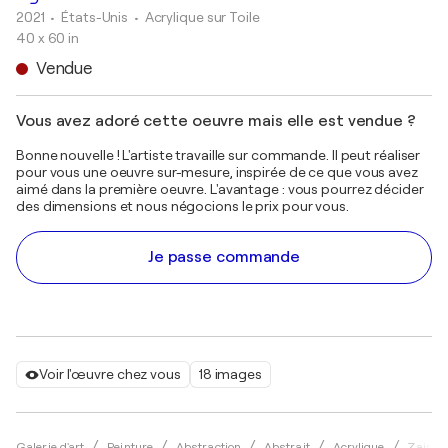
2021
• États-Unis
•
Acrylique sur Toile
40 x 60 in
Vendue
Vous avez adoré cette oeuvre mais elle est vendue ?
Bonne nouvelle ! L'artiste travaille sur commande. Il peut réaliser
pour vous une oeuvre sur-mesure, inspirée de ce que vous avez
aimé dans la première oeuvre. L'avantage : vous pourrez décider
des dimensions et nous négocions le prix pour vous.
Je passe commande
Voir l'œuvre chez vous
18 images
Galerie d'art
Peinture
Abstraction
Abstrait
Acrylique
Zaira 