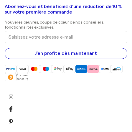
Peintures à l'huile
Mr. Brainwash
Galeries d'art en France
Abonnez-vous et bénéficiez d’une réduction de 10 %
Peintures de paysage
Shepard Fairey
Galeries d'art en Belgique
sur votre première commande
Estampes
Sculptures
Nouvelles œuvres, coups de cœur de nos conseillers,
Peintures acryliques
fonctionnalités exclusives.
Saisissez
votre
adresse
e-
mail
J'en profite dès maintenant
Virement
bancaire