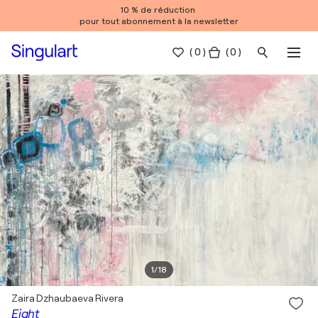
10 % de réduction
pour tout abonnement à la newsletter
(
0
)
( 0 )
1
/
18
Zaira Dzhaubaeva Rivera
Eight