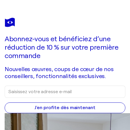
ZAIRA
DZHAUBAEVA
RIVERA
Vous avez adoré cette oeuvre mais elle est vendue ?
Eight
Abonnez-vous et bénéficiez d’une
Je passe commande
réduction de 10 % sur votre première
commande
Nouvelles œuvres, coups de cœur de nos
conseillers, fonctionnalités exclusives.
J'en profite dès maintenant