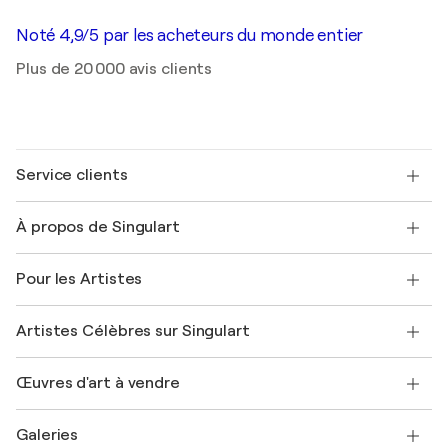
Noté 4,9/5 par les acheteurs du monde entier
Plus de 20 000 avis clients
Service clients
Nous contacter
À propos de Singulart
Expédition
Politique de retour
A propos de nous
Témoignages de clients
Pour les Artistes
FAQ
Offrir une carte cadeau
Sociétés affiliées
Rejoignez notre programme commercial
Rejoindre Singulart en tant qu'artiste
Nos artistes
Mon compte
Artistes Célèbres sur Singulart
Se connecter en tant qu'Artiste
Magazine Singulart
Protection acheteur
Emplois
+33 1 76 44 06 42
Henri Matisse
Découvrez une sélection d'art original
Œuvres d'art à vendre
Marc Chagall
Pablo Picasso
Tableaux à vendre
Salvador Dalí
Galeries
Tableaux abstraits à vendre
Banksy