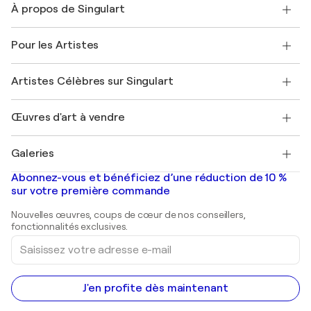
À propos de Singulart
Expédition
Politique de retour
A propos de nous
Témoignages de clients
Pour les Artistes
FAQ
Offrir une carte cadeau
Sociétés affiliées
Rejoignez notre programme commercial
Rejoindre Singulart en tant qu'artiste
Nos artistes
Mon compte
Artistes Célèbres sur Singulart
Se connecter en tant qu'Artiste
Magazine Singulart
Protection acheteur
Emplois
+33 1 76 44 06 42
Henri Matisse
Découvrez une sélection d'art original
Œuvres d'art à vendre
Marc Chagall
Pablo Picasso
Tableaux à vendre
Salvador Dalí
Galeries
Tableaux abstraits à vendre
Banksy
Peintures à l'huile
Mr. Brainwash
Galeries d'art en France
Abonnez-vous et bénéficiez d’une réduction de 10 %
Peintures de paysage
Shepard Fairey
Galeries d'art en Belgique
sur votre première commande
Estampes
Sculptures
Nouvelles œuvres, coups de cœur de nos conseillers,
Peintures acryliques
fonctionnalités exclusives.
Saisissez
votre
adresse
e-
mail
J'en profite dès maintenant