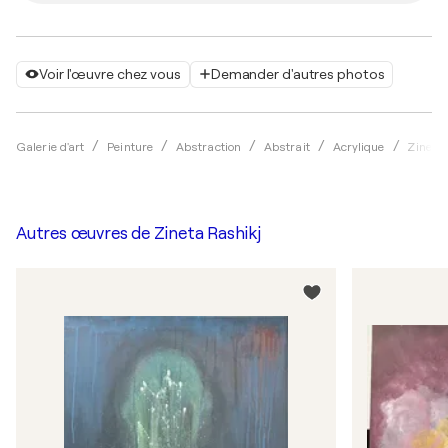
Voir l'œuvre chez vous
Demander d'autres photos
Galerie d'art
Peinture
Abstraction
Abstrait
Acrylique
Zineta 
Autres œuvres de
Zineta Rashikj