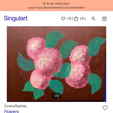
10 % de réduction
pour tout abonnement à la newsletter
(
0
)
( 0 )
1
/
2
Zineta Rashikj
Flowers