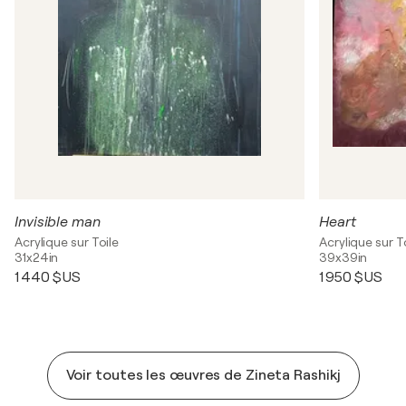
Invisible man
Heart
Acrylique sur Toile
Acrylique sur T
31x24in
39x39in
1 440 $US
1 950 $US
Voir toutes les œuvres de Zineta Rashikj