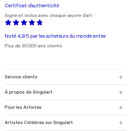
Certificat d'authenticité
Signé et inclus avec chaque œuvre d'art
Noté 4,9/5 par les acheteurs du monde entier
Plus de 20 000 avis clients
Service clients
Nous contacter
À propos de Singulart
Expédition
Politique de retour
A propos de nous
Témoignages de clients
Pour les Artistes
FAQ
Offrir une carte cadeau
Sociétés affiliées
Rejoignez notre programme commercial
Rejoindre Singulart en tant qu'artiste
Nos artistes
Mon compte
Artistes Célèbres sur Singulart
Se connecter en tant qu'Artiste
Magazine Singulart
Protection acheteur
Emplois