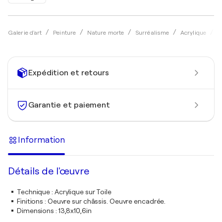
Galerie d'art
Peinture
Nature morte
Surréalisme
Acrylique
Z
Expédition et retours
Garantie et paiement
Information
Détails de l'œuvre
Technique
:
Acrylique sur Toile
Finitions
:
Oeuvre sur châssis. Oeuvre encadrée.
Dimensions
:
13,8x10,6in