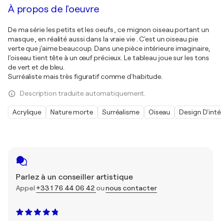
À propos de l'oeuvre
De ma série les petits et les oeufs , ce mignon oiseau portant un
masque , en réalité aussi dans la vraie vie . C'est un oiseau pie
verte que j'aime beaucoup. Dans une pièce intérieure imaginaire,
l'oiseau tient tête à un œuf précieux. Le tableau joue sur les tons
de vert et de bleu.
Surréaliste mais très figuratif comme d'habitude.
Description traduite automatiquement.
Acrylique
Nature morte
Surréalisme
Oiseau
Design D'inté
Parlez à un conseiller artistique
Appel
+33 1 76 44 06 42
ou
nous contacter