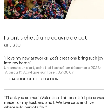
Ils ont acheté une oeuvre de cet
artiste
"I love my new artworks! Zoe's creations bring such joy
into my home."
Un amateur d'art, achat effectué en décembre 2023:
"A biscuit",
Acrylique sur Toile
,
8,7x10,6in
TRADUIRE CETTE CITATION
"Thank you so much Valentina, this beautiful piece was
made for my husband and I. We love cats and live
where wild parrots fly. "