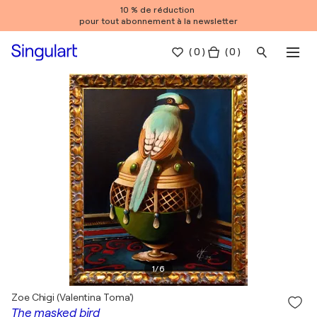
10 % de réduction
pour tout abonnement à la newsletter
(
0
)
( 0 )
1
/
6
Zoe Chigi (Valentina Toma')
The masked bird