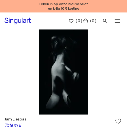
Teken in op onze nieuwsbrief
en krijg 10% korting
(
0
)
( 0 )
Jam Despas
Totem II