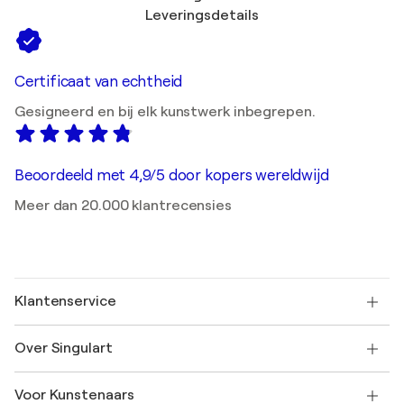
Leveringsdetails
Certificaat van echtheid
Gesigneerd en bij elk kunstwerk inbegrepen.
Beoordeeld met 4,9/5 door kopers wereldwijd
Meer dan 20.000 klantrecensies
Klantenservice
Neem contact met ons op
Over Singulart
Verzenden
Retourbeleid
Over ons
Klantbeoordelingen
Voor Kunstenaars
Veelgestelde Vragen
SINGULART Cadeaubon