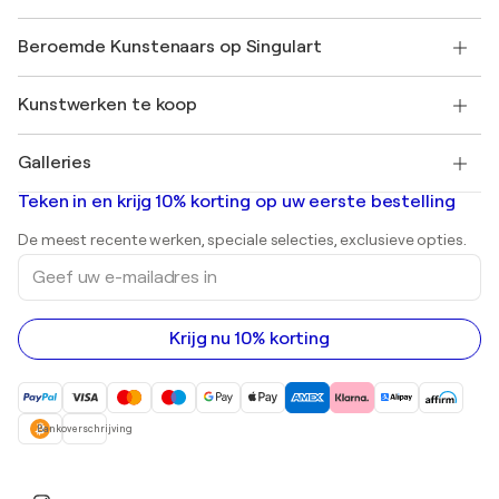
Affiliates
Neem deel aan ons handelsprogramma
Word lid van Singulart als een kunstenaar
Onze kunstenaars
Mijn Account
Beroemde Kunstenaars op Singulart
Inloggen als Artiest
Singulart Magazine
Koopbescherming
Werken bij SINGULART
+31 20 241 4758
Henri Matisse
Ontdek gecureerde originele kunst
Kunstwerken te koop
Marc Chagall
Pablo Picasso
Schilderijen te koop
Salvador Dalí
Galleries
Abstracte schilderijen te koop
Banksy
Olieverfschilderijen
Mr. Brainwash
Kunstgaleries in Nederland
Teken in en krijg 10% korting op uw eerste bestelling
Landschapsschilderijen
Shepard Fairey
Afdrukken
De meest recente werken, speciale selecties, exclusieve opties.
Beelden
Geef
Acrylverfschilderijen
uw
e-
mailadres
in
Krijg nu 10% korting
Bankoverschrijving