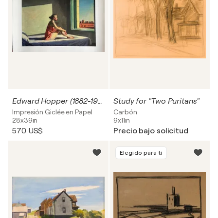
Edward Hopper (1882-1967), Morgensonne , 1952, Ohio Columbus Museum of Art, Printed in Belgium, Large size
Study for "Two Puritans"
Impresión Giclée en Papel
Carbón
28x39in
9x11in
570 US$
Precio bajo solicitud
Elegido para ti