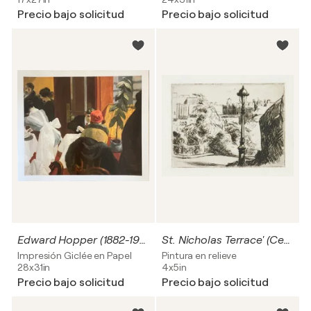
Precio bajo solicitud
Precio bajo solicitud
Edward Hopper (1882-1967), New York Restaurant 1922, Muskegon Museum of Art, Muskegon, Michigan, Published by Plaizier Belgium
St. Nicholas Terrace' (Central Park on West Harlem, Manhattan, New York city)
Impresión Giclée en Papel
Pintura en relieve
28x31in
4x5in
Precio bajo solicitud
Precio bajo solicitud