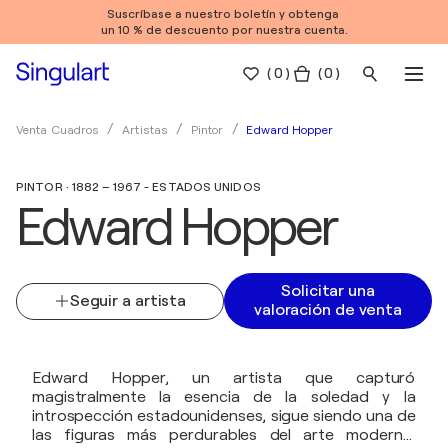
Suscríbase a nuestro boletín y obtenga
un 10 % de descuento por nuestra cuenta.
(
0
)
( 0 )
Edward Hopper
Venta Cuadros
Artistas
Pintor
PINTOR · 1882 – 1967 - ESTADOS UNIDOS
Edward Hopper
Solicitar una
Seguir a artista
valoración de venta
Edward Hopper, un artista que capturó
magistralmente la esencia de la soledad y la
introspección estadounidenses, sigue siendo una de
las figuras más perdurables del arte moderno.