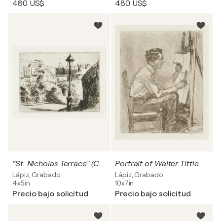
480 US$
480 US$
“St. Nicholas Terrace” (Central Park on West Harlem, Manhattan, New York city)
Portrait of Walter Tittle
Lápiz, Grabado
Lápiz, Grabado
4x5in
10x7in
Precio bajo solicitud
Precio bajo solicitud