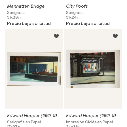
Manhattan Bridge
City Roofs
Serigrafía
Serigrafía
31x39in
31x24in
Precio bajo solicitud
Precio bajo solicitud
Edward Hopper (1882-1967), Nighthawks, 1942, Copyright The Art Institute of Chicago IL USA/Friends of American Art Collection/Bridgeman Images, Printed in the UK
Edward Hopper (1882-1967), Drug Store, 1927, Copyright 2000 Museum Of Fine Art Boston
Serigrafía en Papel
Impresión Giclée en Papel
17x27in
24x31in