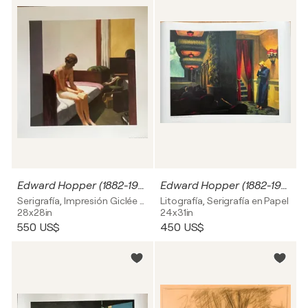
Edward Hopper (1882-1967), Hotel Room, 1931, Fudacion Coleccio Thyssen Bornemiasz, Printed in Belgium
Edward Hopper (1882-1967), New York Movie, 1939, SA100 copyright AKG, London..., Printed in Great Britain
Serigrafía, Impresión Giclée en Papel
Litografía, Serigrafía en Papel
28x28in
24x31in
550 US$
450 US$