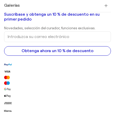
Cuadros en venta
Salvador Dalí
Galerías
Pinturas abstractas en venta
Banksy
pinturas al óleo
Mr. Brainwash
Galerías de arte en España
Suscríbase y obtenga un 10 % de descuento en su
pinturas de paisajes
Shepard Fairey
primer pedido
Huellas dactilares
Esculturas
Novedades, selección del curador, funciones exclusivas.
pinturas acrílicas
Introduzca
su
correo
electrónico
Obtenga ahora un 10 % de descuento