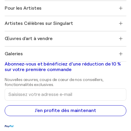
A propos de nous
Témoignages de clients
Pour les Artistes
FAQ
Offrir une carte cadeau
Sociétés affiliées
Rejoignez notre programme commercial
Rejoindre Singulart en tant qu'artiste
Nos artistes
Mon compte
Artistes Célèbres sur Singulart
Se connecter en tant qu'Artiste
Magazine Singulart
Protection acheteur
Emplois
+33 1 76 44 06 42
Henri Matisse
Découvrez une sélection d'art original
Œuvres d'art à vendre
Marc Chagall
Pablo Picasso
Tableaux à vendre
Salvador Dalí
Galeries
Tableaux abstraits à vendre
Banksy
Peintures à l'huile
Mr. Brainwash
Galeries d'art en France
Abonnez-vous et bénéficiez d’une réduction de 10 %
Peintures de paysage
Shepard Fairey
Galeries d'art en Belgique
sur votre première commande
Estampes
Sculptures
Nouvelles œuvres, coups de cœur de nos conseillers,
Peintures acryliques
fonctionnalités exclusives.
Saisissez
votre
adresse
e-
mail
J'en profite dès maintenant