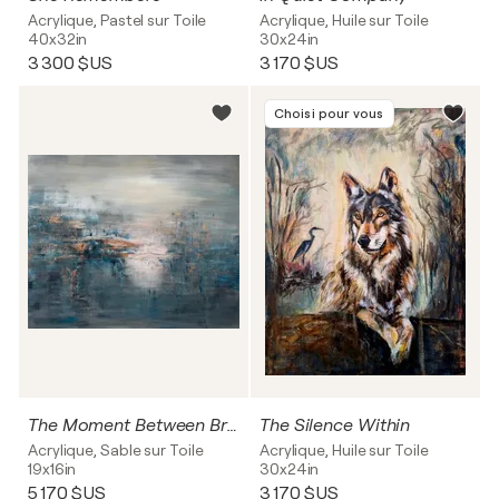
Acrylique, Pastel sur Toile
Acrylique, Huile sur Toile
40x32in
30x24in
3 300 $US
3 170 $US
Choisi pour vous
The Moment Between Breaths
The Silence Within
Acrylique, Sable sur Toile
Acrylique, Huile sur Toile
19x16in
30x24in
5 170 $US
3 170 $US