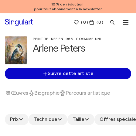
10 % de réduction
pour tout abonnement à la newsletter
(
0
)
( 0 )
PEINTRE · NÉE EN 1966 - ROYAUME-UNI
Arlene Peters
Suivre cette artiste
Œuvres
Biographie
Parcours artistique
Prix
Technique
Taille
Offres spéciale