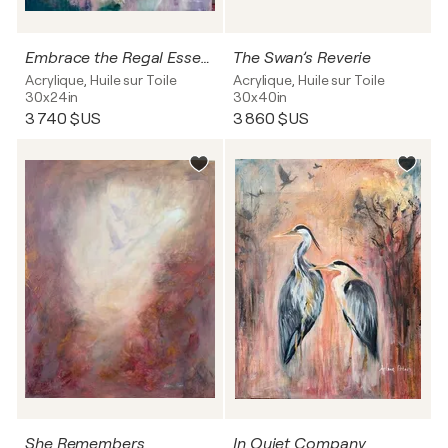
Embrace the Regal Essence
The Swan’s Reverie
Acrylique, Huile sur Toile
Acrylique, Huile sur Toile
30x24in
30x40in
3 740 $US
3 860 $US
She Remembers
In Quiet Company