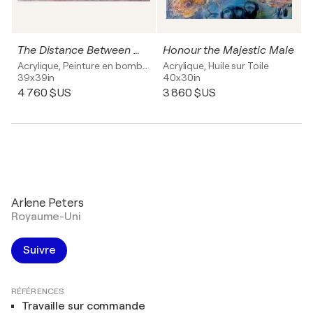
The Distance Between Whispers
Honour the Majestic Male
Acrylique, Peinture en bombe sur Toile
Acrylique, Huile sur Toile
39x39in
40x30in
4 760 $US
3 860 $US
Arlene Peters
Royaume-Uni
Suivre
RÉFÉRENCES
Travaille sur commande