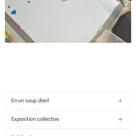
En un coup d'œil
Nationalité
Exposition collective
Royaume-Uni
Né(e) en
2026