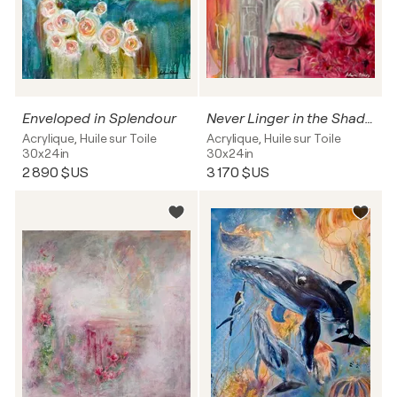
Enveloped in Splendour
Never Linger in the Shadows of Yesterday
Acrylique, Huile sur Toile
Acrylique, Huile sur Toile
30x24in
30x24in
2 890 $US
3 170 $US