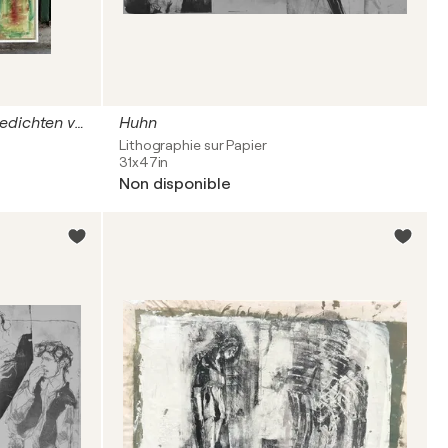
Der verliebte Hirte (zu den Gedichten von André Chénier)
Huhn
Lithographie sur Papier
31x47in
Non disponible