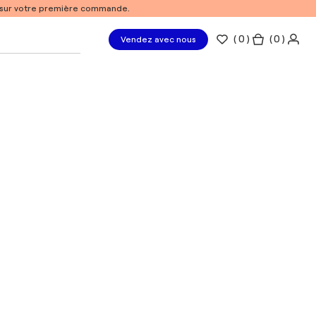
% sur votre première commande.
(
0
)
( 0 )
Vendez avec nous