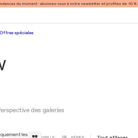
endances du moment :
abonnez-vous à notre newsletter et profitez de -10 
Offres spéciales
w
erspective des galeries
iquement les
Tout effacer
GRILLE
SÉRIES