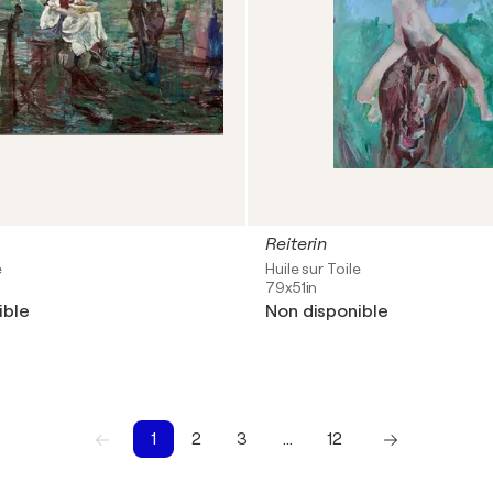
Reiterin
e
Huile sur Toile
79x51in
ible
Non disponible
1
2
3
…
12