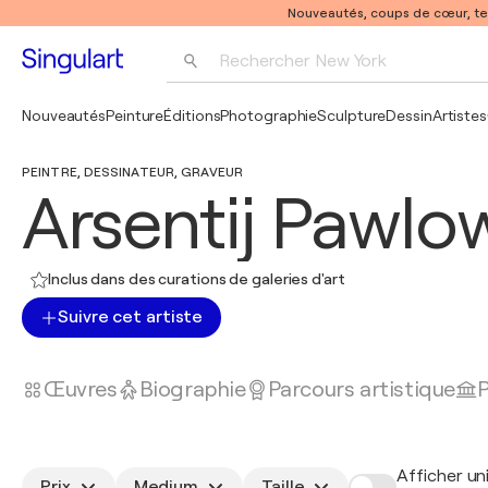
Nouveautés, coups de cœur, t
Rechercher 
New York
Photographie
Nouveautés
Peinture
Éditions
Photographie
Sculpture
Dessin
Artistes
Pop Art
PEINTRE, DESSINATEUR, GRAVEUR
Pablo Picasso
Arsentij Pawlo
Inclus dans des curations de galeries d'art
Suivre cet artiste
Œuvres
Biographie
Parcours artistique
P
Afficher un
Prix
Medium
Taille