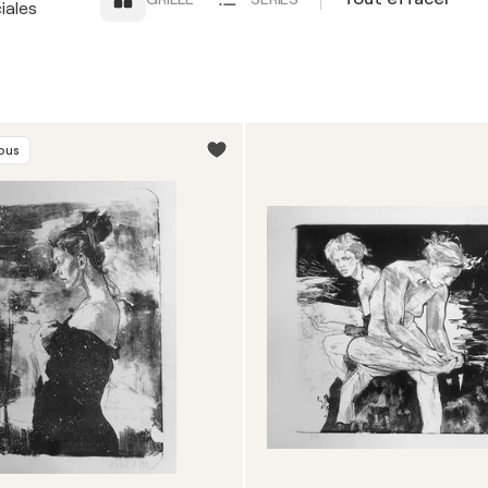
iales
vous