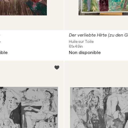
e
e
Huile sur Toile
61x49in
ible
Non disponible