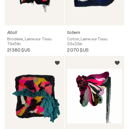
Atoll
totem
Broderie, Laine sur Tissu
Coton, Laine sur Tissu
79x51in
33x33in
21 380 $US
2 070 $US