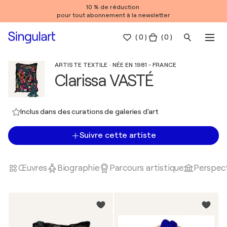
10 % de réduction
pour tout abonnement à la newsletter
(
0
)
( 0 )
ARTISTE TEXTILE · NÉE EN 1981 - FRANCE
Clarissa VASTÉ
Inclus dans des curations de galeries d'art
Suivre cette artiste
Œuvres
Biographie
Parcours artistique
Perspect