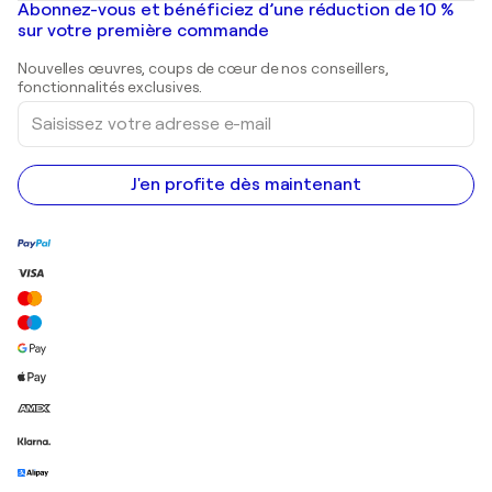
Mr. Brainwash
Galeries d'art en France
Abonnez-vous et bénéficiez d’une réduction de 10 %
Peintures de paysage
Shepard Fairey
Galeries d'art en Belgique
sur votre première commande
Estampes
Sculptures
Nouvelles œuvres, coups de cœur de nos conseillers,
Peintures acryliques
fonctionnalités exclusives.
Saisissez
votre
adresse
e-
mail
J'en profite dès maintenant