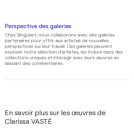
2026
Artiste Textile
2025
Les Variations textiles XXL / La Halle Roublot, 95
Artisanat d'art pour collectionneurs et
rue Roublot - Fontenay-sous-bois, France
professionnels de l'aménagement intérieur et
hospitalty / Salon du Made in France Paris parc des
2025
Perspective des galeries
Expositions - Paris, France
Openbach / Openbach Galerie - Vincennes, France
Chez Singulart, nous collaborons avec des galeries
2025
partenaires pour offrir aux artistes de nouvelles
Atoll / Comptoir Vincennois - Vincennes, France
perspectives sur leur travail. Ces galeries peuvent
explorer notre sélection d'artistes, les inclure dans des
2024
collections uniques et interagir avec leurs œuvres en
Suivre son fil rose / Ebénisterie Galerie - Paris,
laissant des commentaires.
France
2024
Salon des métiers d'art Saint-Maur / Salon des
métiers d'art - Saint-maur des fossés, France
En savoir plus sur les œuvres de
Clarissa VASTÉ