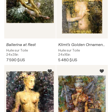
Ballerina at Rest
Klimt’s Golden Ornaments
Huile sur Toile
Huile sur Toile
24x31in
24x16in
7 590 $US
5 480 $US