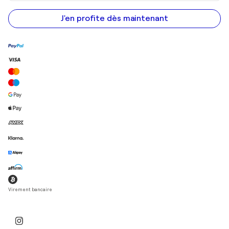
adresse
e-
mail
J'en profite dès maintenant
Virement bancaire