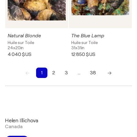
Natural Blonde
The Blue Lamp
Huile sur Toile
Huile sur Toile
24x20in
31x31in
4 040 $US
12 850 $US
1
2
3
…
38
1
2
3
4
5
6
7
8
9
10
Helen Illichova
Canada