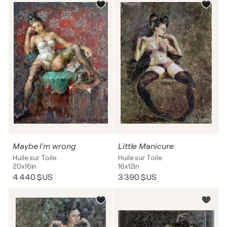
Maybe I'm wrong
Little Manicure
Huile sur Toile
Huile sur Toile
20x16in
16x12in
4 440 $US
3 390 $US