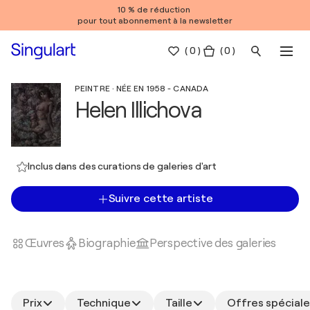
10 % de réduction
pour tout abonnement à la newsletter
(
0
)
( 0 )
PEINTRE · NÉE EN 1958 - CANADA
Helen Illichova
Inclus dans des curations de galeries d'art
Suivre cette artiste
Œuvres
Biographie
Perspective des galeries
Prix
Technique
Taille
Offres spéciale