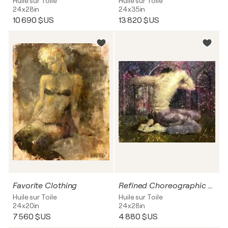
Huile sur Toile
Huile sur Toile
24x28in
24x35in
10 690 $US
13 820 $US
Favorite Clothing
Refined Choreographic Primitive
Huile sur Toile
Huile sur Toile
24x20in
24x28in
7 560 $US
4 880 $US