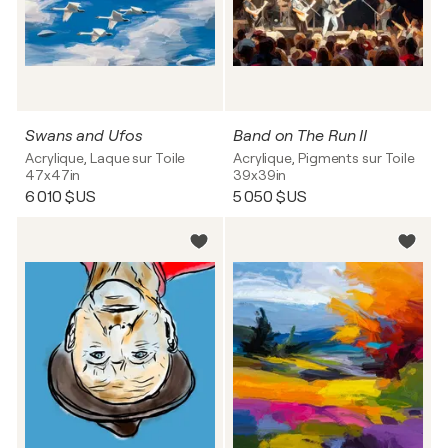
Swans and Ufos
Band on The Run II
Acrylique, Laque sur Toile
Acrylique, Pigments sur Toile
47x47in
39x39in
6 010 $US
5 050 $US