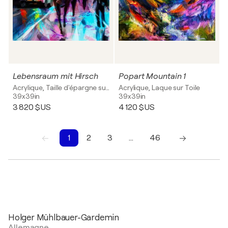
Lebensraum mit Hirsch
Popart Mountain 1
Acrylique, Taille d'épargne sur Toile
Acrylique, Laque sur Toile
39x39in
39x39in
3 820 $US
4 120 $US
1
2
3
…
46
1
2
3
4
5
6
7
8
9
10
Holger Mühlbauer-Gardemin
Allemagne