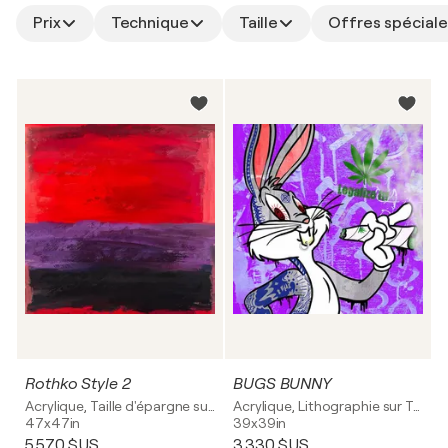
Prix
Technique
Taille
Offres spéciale
Rothko Style 2
BUGS BUNNY
Acrylique, Taille d'épargne sur Toile
Acrylique, Lithographie sur Toile
47x47in
39x39in
5 570 $US
3 330 $US