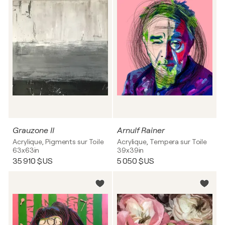
Grauzone II
Arnulf Rainer
Acrylique, Pigments sur Toile
Acrylique, Tempera sur Toile
63x63in
39x39in
35 910 $US
5 050 $US