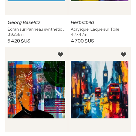
Georg Baselitz
Herbstbild
Écran sur Panneau synthétique
Acrylique, Laque sur Toile
39x39in
47x47in
5 420 $US
4 700 $US