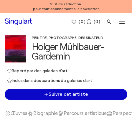
10 % de réduction
pour tout abonnement à la newsletter
(
0
)
( 0 )
PEINTRE, PHOTOGRAPHE, DESSINATEUR
Holger Mühlbauer-
Gardemin
Repéré par des galeries d'art
Inclus dans des curations de galeries d'art
Suivre cet artiste
Œuvres
Biographie
Parcours artistique
Perspect