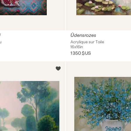
i
Ūdensrozes
u
Acrylique sur Toile
16x16in
1 350 $US