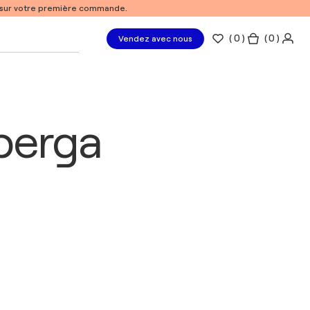
% sur votre première commande.
(
0
)
( 0 )
Vendez avec nous
rberga