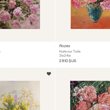
Rozes
e
Huile sur Toile
31x24in
2 810 $US