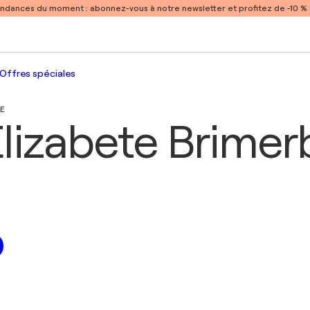
endances du moment :
abonnez-vous à notre newsletter et profitez de -10 
Offres spéciales
IE
Elizabete Brime