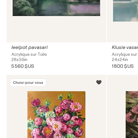
Ieelpot pavasari
Klusie vasar
Acrylique sur Toile
Acrylique sur 
28x39in
24x24in
5 560 $US
1 800 $US
Choisi pour vous