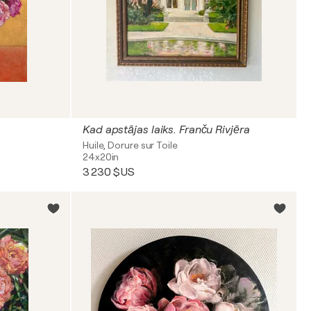
Kad apstājas laiks. Franču Rivjēra
Huile, Dorure sur Toile
24x20in
3 230 $US