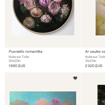
Pusnakts romantika
Ar saules s
Huile sur Toile
Huile sur Toil
20x20in
31x24in
1 990 $US
2 320 $US