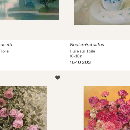
as rīti
Neaizmirstulītes
Toile
Huile sur Toile
16x16in
1 840 $US