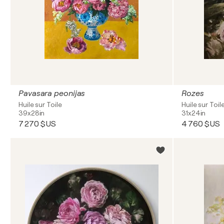
Pavasara peonijas
Rozes
Huile sur Toile
Huile sur Toil
39x28in
31x24in
7 270 $US
4 760 $US