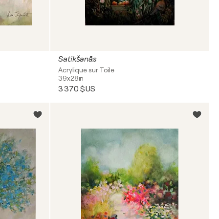
Satikšanās
Acrylique sur Toile
39x28in
3 370 $US