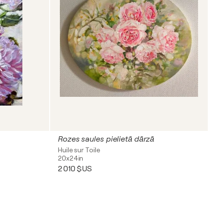
Rozes saules pielietā dārzā
Huile sur Toile
20x24in
2 010 $US