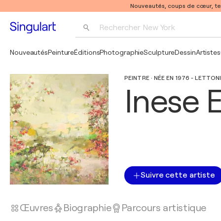
Nouveautés, coups de cœur, t
Rechercher 
New York
Photographie
Nouveautés
Peinture
Éditions
Photographie
Sculpture
Dessin
Artistes
Pop Art
PEINTRE · NÉE EN 1976 - LETTON
Pablo Picasso
Inese 
Suivre cette artiste
Œuvres
Biographie
Parcours artistique