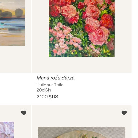
Manā rožu dārzā
Huile sur Toile
20x16in
2 100 $US