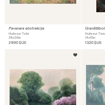
Pavasara abstrakcija
Granātābol
Huile sur Toile
Huile sur Tiss
28x39in
14x10in
2 890 $US
1 320 $US