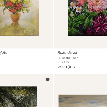
ajūtu
Rožu dārzā
e
Huile sur Toile
20x16in
2 220 $US