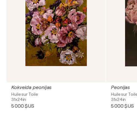
Kokveida peonijas
Peonijas
Huile sur Toile
Huile sur Toil
31x24in
31x24in
5 000 $US
5 000 $US