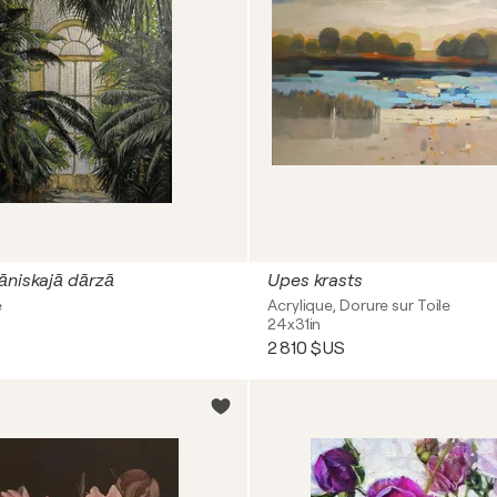
āniskajā dārzā
Upes krasts
e
Acrylique, Dorure sur Toile
24x31in
2 810 $US