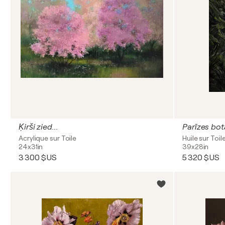
Ķirši zied...
Parīzes bot
Acrylique sur Toile
Huile sur Toil
24x31in
39x28in
3 300 $US
5 320 $US