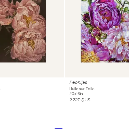
Peonijas
e
Huile sur Toile
20x16in
2 220 $US