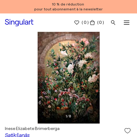
10 % de réduction
pour tout abonnement à la newsletter
(
0
)
( 0 )
1
/
8
Inese Elizabete Brimerberga
Satikšanās