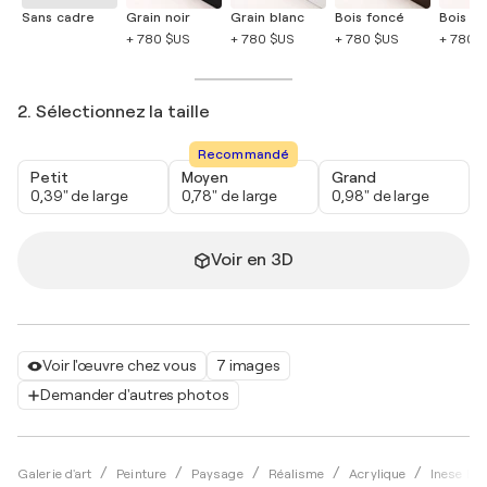
Sans cadre
Grain noir
Grain blanc
Bois foncé
Bois cla
+ 780 $US
+ 780 $US
+ 780 $US
+ 780 
2. Sélectionnez la taille
Recommandé
Petit
Moyen
Grand
0,39" de large
0,78" de large
0,98" de large
Voir en 3D
Voir l'œuvre chez vous
7 images
Demander d'autres photos
Galerie d'art
Peinture
Paysage
Réalisme
Acrylique
Inese El