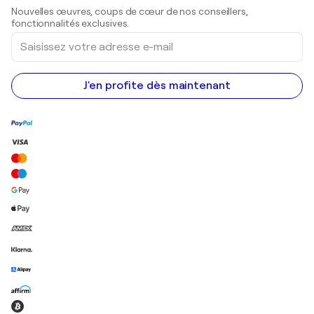
Sculptures
Nouvelles œuvres, coups de cœur de nos conseillers,
Peintures acryliques
fonctionnalités exclusives.
Saisissez
votre
adresse
e-
mail
J'en profite dès maintenant