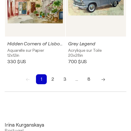
Hidden Corners of Lisbon 7
Grey Legend
Aquarelle sur Papier
Acrylique sur Toile
12x12in
20x28in
330 $US
700 $US
1
2
3
…
8
1
2
3
4
5
6
7
8
Irina Kurganskaya
Portugal