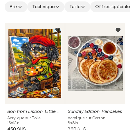
Prix
Technique
Taille
Offres spéciale
Bon from Lisbon: Little Artist at Work
Sunday Edition: Pancakes
Acrylique sur Toile
Acrylique sur Carton
16x12in
8x8in
450 $US
360 $US