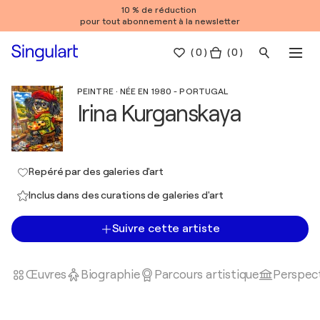
10 % de réduction
pour tout abonnement à la newsletter
(
0
)
( 0 )
PEINTRE · NÉE EN 1980 - PORTUGAL
Irina Kurganskaya
Repéré par des galeries d'art
Inclus dans des curations de galeries d'art
Suivre cette artiste
Œuvres
Biographie
Parcours artistique
Perspect