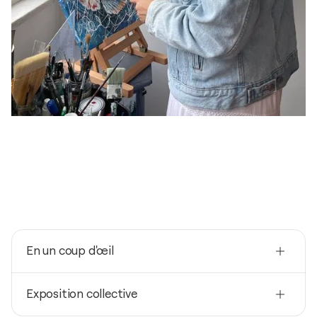
En un coup d'œil
Nationalité
Exposition collective
Portugal