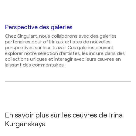
Né(e) en
2026
1980
ART EXPO ALGARVE / Fissul - Silves, Portugal
Techniques
Peintre
Perspective des galeries
Chez Singulart, nous collaborons avec des galeries
partenaires pour offrir aux artistes de nouvelles
perspectives sur leur travail. Ces galeries peuvent
explorer notre sélection d'artistes, les inclure dans des
collections uniques et interagir avec leurs œuvres en
laissant des commentaires.
En savoir plus sur les œuvres de Irina
Kurganskaya