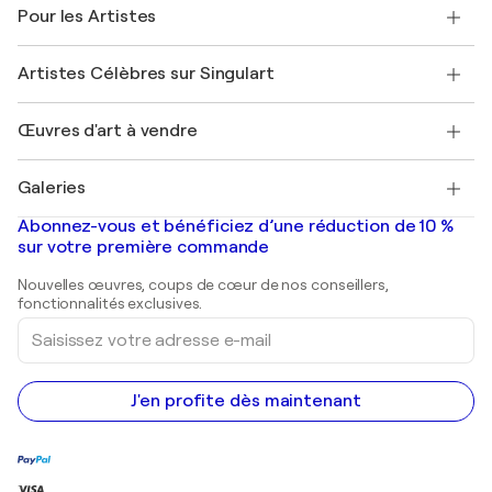
Témoignages de clients
Pour les Artistes
FAQ
Offrir une carte cadeau
Sociétés affiliées
Rejoignez notre programme commercial
Rejoindre Singulart en tant qu'artiste
Nos artistes
Mon compte
Artistes Célèbres sur Singulart
Se connecter en tant qu'Artiste
Magazine Singulart
Protection acheteur
Emplois
+33 1 76 44 06 42
Henri Matisse
Découvrez une sélection d'art original
Œuvres d'art à vendre
Marc Chagall
Pablo Picasso
Tableaux à vendre
Salvador Dalí
Galeries
Tableaux abstraits à vendre
Banksy
Peintures à l'huile
Mr. Brainwash
Galeries d'art en France
Abonnez-vous et bénéficiez d’une réduction de 10 %
Peintures de paysage
Shepard Fairey
Galeries d'art en Belgique
sur votre première commande
Estampes
Sculptures
Nouvelles œuvres, coups de cœur de nos conseillers,
Peintures acryliques
fonctionnalités exclusives.
Saisissez
votre
adresse
e-
mail
J'en profite dès maintenant