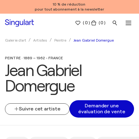
10 % de réduction
pour tout abonnement à la newsletter
(
0
)
( 0 )
Jean Gabriel Domergue
Galerie d'art
Artistes
Peintre
PEINTRE · 1889 – 1962 - FRANCE
Jean Gabriel
Domergue
Demander une
Suivre cet artiste
évaluation de vente