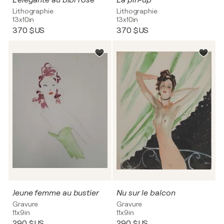
L'élégante au bibi rose
La pin-up
Lithographie
Lithographie
13x10in
13x10in
370 $US
370 $US
Jeune femme au bustier
Nu sur le balcon
Gravure
Gravure
11x9in
11x9in
290 $US
290 $US