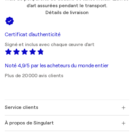
d'art assurées pendant le transport.
Détails de livraison
Certificat d'authenticité
Signé et inclus avec chaque œuvre d'art
Noté 4,9/5 par les acheteurs du monde entier
Plus de 20 000 avis clients
Service clients
Nous contacter
À propos de Singulart
Expédition
Politique de retour
A propos de nous