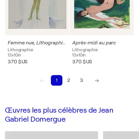
Femme nue, Lithographie et pochoir signée
Après-midi au parc
Lithographie
Lithographie
13x10in
13x10in
370 $US
370 $US
1
2
3
1
2
3
Œuvres les plus célèbres de Jean
Gabriel Domergue