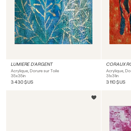
LUMIERE D'ARGENT
CORAUX R
Acrylique, Dorure sur Toile
Acrylique, Do
35x35in
31x31in
3 430 $US
3 110 $US