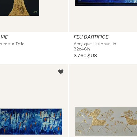
 VIE
FEU D'ARTIFICE
rure sur Toile
Acrylique, Huile sur Lin
32x46in
3 760 $US