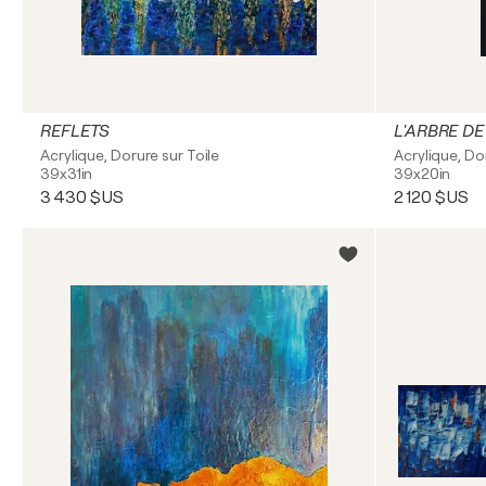
REFLETS
L'ARBRE DE
Acrylique, Dorure sur Toile
Acrylique, Do
39x31in
39x20in
3 430 $US
2 120 $US