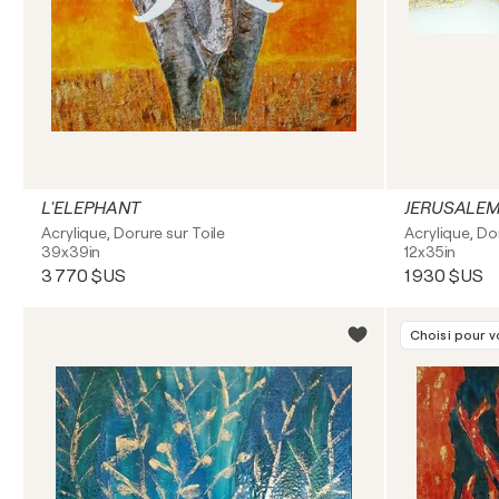
L'ELEPHANT
JERUSALE
Acrylique, Dorure sur Toile
Acrylique, Do
39x39in
12x35in
3 770 $US
1 930 $US
Choisi pour 