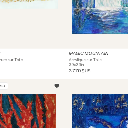
M
MAGIC MOUNTAIN
rure sur Toile
Acrylique sur Toile
39x39in
3 770 $US
vous