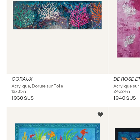
CORAUX
DE ROSE E
Acrylique, Dorure sur Toile
Acrylique sur 
12x35in
24x24in
1 930 $US
1 940 $US