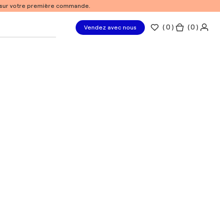
% sur votre première commande.
(
0
)
( 0 )
Vendez avec nous