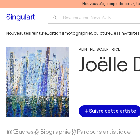
Nouveautés, coups de cœur, t
Rechercher 
New York
Photographie
Nouveautés
Peinture
Éditions
Photographie
Sculpture
Dessin
Artistes
Pop Art
PEINTRE, SCULPTRICE
Pablo Picasso
Joëlle
Suivre cette artiste
Œuvres
Biographie
Parcours artistique