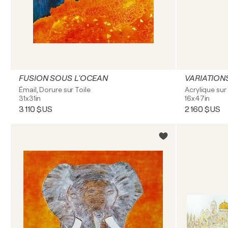
FUSION SOUS L'OCEAN
VARIATION
Émail, Dorure sur Toile
Acrylique sur 
31x31in
16x47in
3 110 $US
2 160 $US