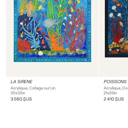
LA SIRENE
POISSONS
Acrylique, Collage sur Lin
Acrylique, Do
35x35in
21x26in
3 580 $US
2 410 $US