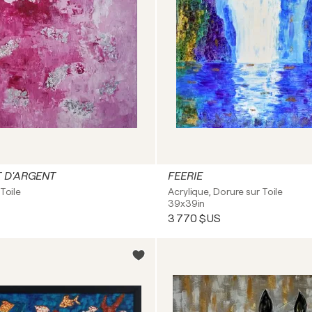
T D'ARGENT
FEERIE
Toile
Acrylique, Dorure sur Toile
39x39in
3 770 $US