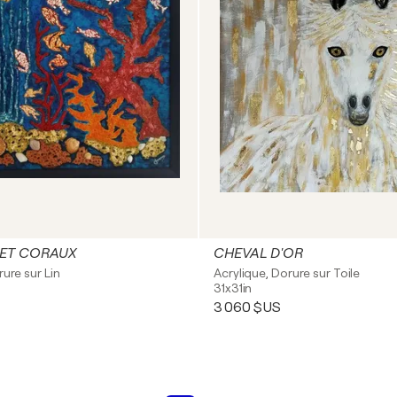
 ET CORAUX
CHEVAL D'OR
rure sur Lin
Acrylique, Dorure sur Toile
31x31in
3 060 $US