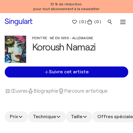
10 % de réduction
pour tout abonnement à la newsletter
(
0
)
( 0 )
PEINTRE · NÉ EN 1959 - ALLEMAGNE
Koroush Namazi
Suivre cet artiste
Œuvres
Biographie
Parcours artistique
Prix
Technique
Taille
Offres spéciale