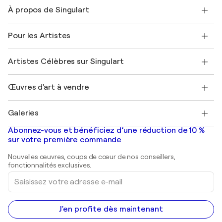
Nous contacter
À propos de Singulart
Expédition
Politique de retour
A propos de nous
Témoignages de clients
Pour les Artistes
FAQ
Offrir une carte cadeau
Sociétés affiliées
Rejoignez notre programme commercial
Rejoindre Singulart en tant qu'artiste
Nos artistes
Mon compte
Artistes Célèbres sur Singulart
Se connecter en tant qu'Artiste
Magazine Singulart
Protection acheteur
Emplois
+33 1 76 44 06 42
Henri Matisse
Découvrez une sélection d'art original
Œuvres d'art à vendre
Marc Chagall
Pablo Picasso
Tableaux à vendre
Salvador Dalí
Galeries
Tableaux abstraits à vendre
Banksy
Peintures à l'huile
Mr. Brainwash
Galeries d'art en France
Abonnez-vous et bénéficiez d’une réduction de 10 %
Peintures de paysage
Shepard Fairey
Galeries d'art en Belgique
sur votre première commande
Estampes
Sculptures
Nouvelles œuvres, coups de cœur de nos conseillers,
Peintures acryliques
fonctionnalités exclusives.
Saisissez
votre
adresse
e-
mail
J'en profite dès maintenant