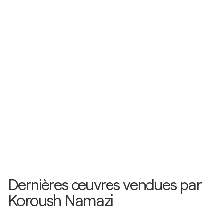
Allemagne
1989
Kunstpreis Stadt Kirn / Rathaus - Saarbrücken,
Allemagne
1988
Groppen Ausstellung / Goethe-Instituts - Teheran,
Iran
Dernières œuvres vendues par
Koroush Namazi