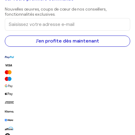
Estampes
Sculptures
Nouvelles œuvres, coups de cœur de nos conseillers,
Peintures acryliques
fonctionnalités exclusives.
Saisissez
votre
adresse
e-
mail
J'en profite dès maintenant