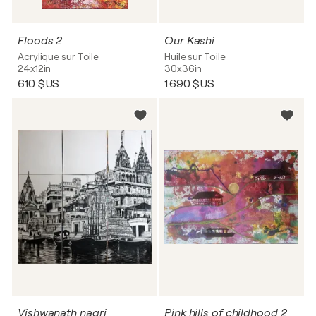
Floods 2
Our Kashi
Acrylique sur Toile
Huile sur Toile
24x12in
30x36in
610 $US
1 690 $US
Vishwanath nagri
Pink hills of childhood 2