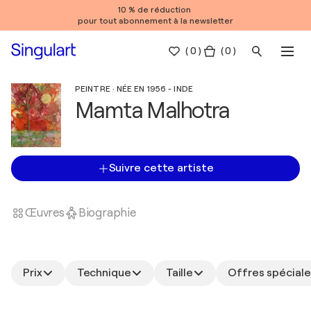
10 % de réduction
pour tout abonnement à la newsletter
(
0
)
( 0 )
PEINTRE · NÉE EN 1956 - INDE
Mamta Malhotra
Suivre cette artiste
Œuvres
Biographie
Prix
Technique
Taille
Offres spéciale