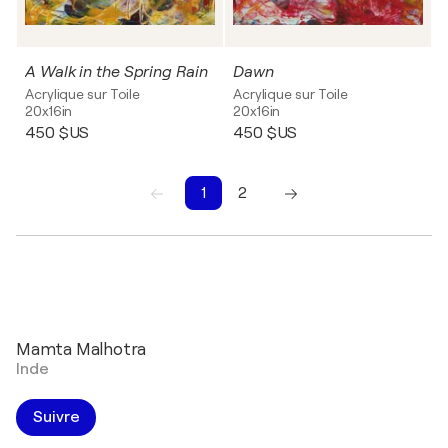
A Walk in the Spring Rain
Dawn
Acrylique sur Toile
Acrylique sur Toile
20x16in
20x16in
450 $US
450 $US
1
2
1
2
Mamta Malhotra
Inde
Suivre