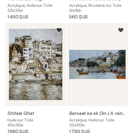
Acrylique, Huile sur Toile
Acrylique, Broderie sur Toile
36x36in
12x18in
1 450 $US
560 $US
Shitala Ghat
Barsaat ka ek Din { A rainy Day]
Huile sur Toile
Acrylique, Huile sur Toile
48x36in
30x60in
1 960 $US
1 790 $US