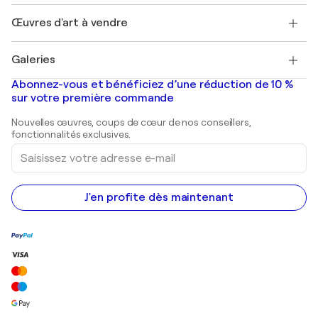
Emplois
+33 1 76 44 06 42
Henri Matisse
Découvrez une sélection d'art original
Œuvres d'art à vendre
Marc Chagall
Pablo Picasso
Tableaux à vendre
Salvador Dalí
Galeries
Tableaux abstraits à vendre
Banksy
Peintures à l'huile
Mr. Brainwash
Galeries d'art en France
Abonnez-vous et bénéficiez d’une réduction de 10 %
Peintures de paysage
Shepard Fairey
Galeries d'art en Belgique
sur votre première commande
Estampes
Sculptures
Nouvelles œuvres, coups de cœur de nos conseillers,
Peintures acryliques
fonctionnalités exclusives.
Saisissez
votre
adresse
e-
mail
J'en profite dès maintenant