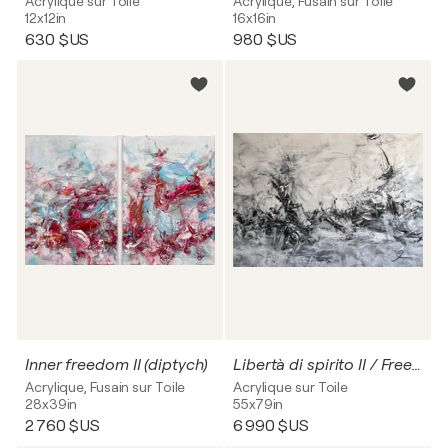
Acrylique sur Toile
Acrylique, Fusain sur Toile
12x12in
16x16in
630 $US
980 $US
Inner freedom II (diptych)
Libertà di spirito II / Freedom of spirit no. 2
Acrylique, Fusain sur Toile
Acrylique sur Toile
28x39in
55x79in
2 760 $US
6 990 $US