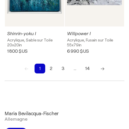
Shinrin-yoku I
Willpower I
Acrylique, Sable sur Toile
Acrylique, Fusain sur Toile
20x20in
55x79in
1 800 $US
6 990 $US
1
2
3
…
14
1
2
3
4
5
6
7
8
9
10
Maria Bevilacqua-Fischer
Allemagne