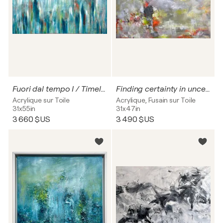
Fuori dal tempo I / Timeless no. 1
Finding certainty in uncertainty - I
Acrylique sur Toile
Acrylique, Fusain sur Toile
31x55in
31x47in
3 660 $US
3 490 $US