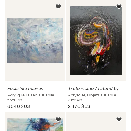
Feels like heaven
Ti sto vicino / I stand by you
Acrylique, Fusain sur Toile
Acrylique, Objets sur Toile
55x67in
31x24in
6 040 $US
2 470 $US