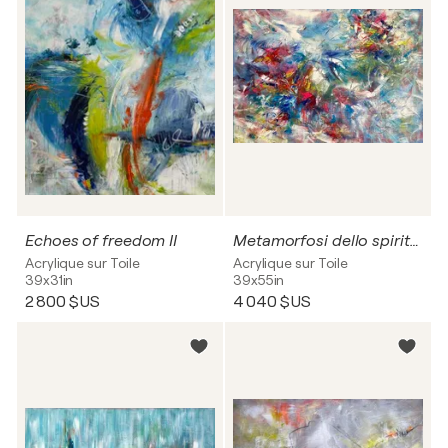
Echoes of freedom II
Metamorfosi dello spirito II / Metamorphosis of the spirit no. 2
Acrylique sur Toile
Acrylique sur Toile
39x31in
39x55in
2 800 $US
4 040 $US