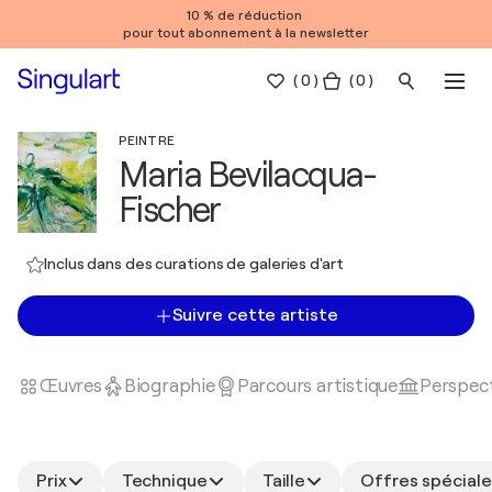
10 % de réduction
pour tout abonnement à la newsletter
(
0
)
( 0 )
PEINTRE
Maria Bevilacqua-
Fischer
Inclus dans des curations de galeries d'art
Suivre cette artiste
Œuvres
Biographie
Parcours artistique
Perspect
Prix
Technique
Taille
Offres spéciale