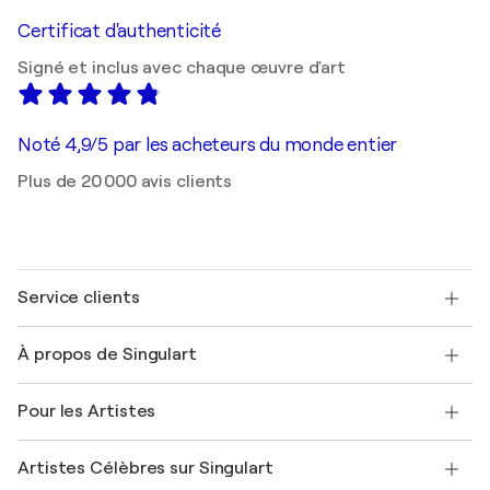
Certificat d'authenticité
Signé et inclus avec chaque œuvre d'art
Noté 4,9/5 par les acheteurs du monde entier
Plus de 20 000 avis clients
Service clients
Nous contacter
À propos de Singulart
Expédition
Politique de retour
A propos de nous
Témoignages de clients
Pour les Artistes
FAQ
Offrir une carte cadeau
Sociétés affiliées
Rejoignez notre programme commercial
Rejoindre Singulart en tant qu'artiste
Nos artistes
Mon compte
Artistes Célèbres sur Singulart
Se connecter en tant qu'Artiste
Magazine Singulart
Protection acheteur