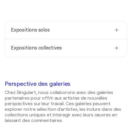
Expositions solos
2026
Expositions collectives
When I finally chose myself / Studio of the artist -
73765 Neuhausen / Fildern, Allemagne
2025
2023
Imagine / Art Gallery NeonBazaar Stuttgart -
ARTe Fusion / Messehalle - Stuttgart (Germany),
Stuttgart, Calwer Passage, Allemagne
Allemagne
2025
Perspective des galeries
2022
Art Karlsruhe / Kunst International Präsentation
Spring in Stuttgart / KÄSTNER im Königsbau -
Chez Singulart, nous collaborons avec des galeries
des Kunstvereins und der Aktivitäten - Karlsruhe,
Stuttgart, Allemagne
partenaires pour offrir aux artistes de nouvelles
Allemagne
perspectives sur leur travail. Ces galeries peuvent
2021
2023
explorer notre sélection d'artistes, les inclure dans des
Discovery Art Fair Frankfurt /
FRANKFURT · THE
collections uniques et interagir avec leurs œuvres en
Rome Art Expo / Palazzo Velli Expo - Roma, Italie
DISCOVERY ART FAIR
- Frankfurt am Main,
laissant des commentaires.
Allemagne
2022
Red Dot Miami Art Fair / Miami - Miami, États-Unis