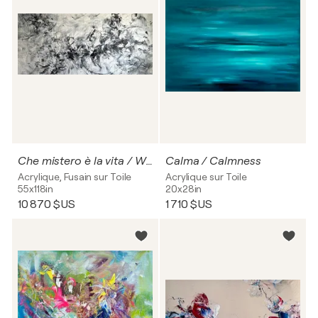
Che mistero è la vita / What a mystery life is
Calma / Calmness
Acrylique, Fusain sur Toile
Acrylique sur Toile
55x118in
20x28in
10 870 $US
1 710 $US