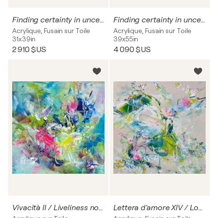
Finding certainty in uncertainty II
Finding certainty in uncertainty VI
Acrylique, Fusain sur Toile
Acrylique, Fusain sur Toile
31x39in
39x55in
2 910 $US
4 090 $US
Vivacità II / Liveliness no. 2
Lettera d'amore XIV / Love letter no. 14