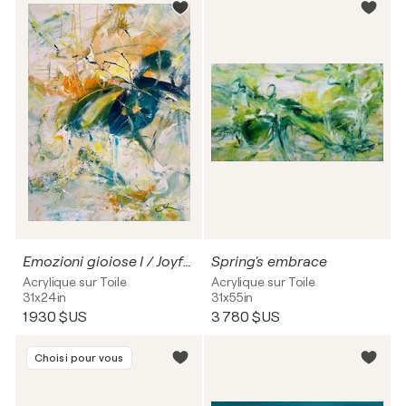
Emozioni gioiose I / Joyful emotions no. 1
Spring's embrace
Acrylique sur Toile
Acrylique sur Toile
31x24in
31x55in
1 930 $US
3 780 $US
Choisi pour vous