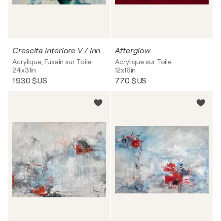
Crescita interiore V / Inner growth no. 5
Afterglow
Acrylique, Fusain sur Toile
Acrylique sur Toile
24x31in
12x16in
1 930 $US
770 $US