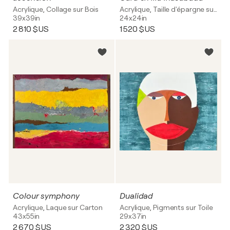
Acrylique, Collage sur Bois
Acrylique, Taille d'épargne sur Bois
39x39in
24x24in
2 810 $US
1 520 $US
Colour symphony
Dualidad
Acrylique, Laque sur Carton
Acrylique, Pigments sur Toile
43x55in
29x37in
2 670 $US
2 320 $US