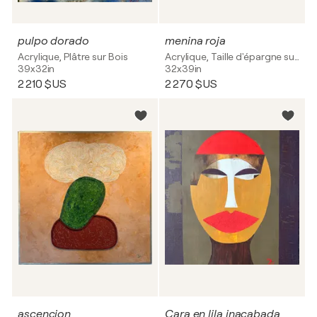
pulpo dorado
menina roja
Acrylique, Plâtre sur Bois
Acrylique, Taille d'épargne sur Toile
39x32in
32x39in
2 210 $US
2 270 $US
ascencion
Cara en lila inacabada