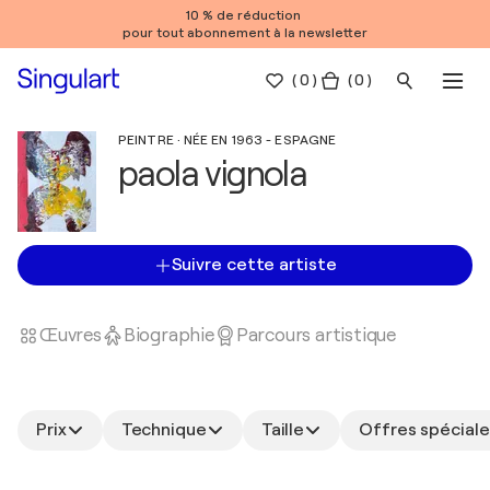
10 % de réduction
pour tout abonnement à la newsletter
(
0
)
( 0 )
PEINTRE · NÉE EN 1963 - ESPAGNE
paola vignola
Suivre cette artiste
Œuvres
Biographie
Parcours artistique
Prix
Technique
Taille
Offres spéciale