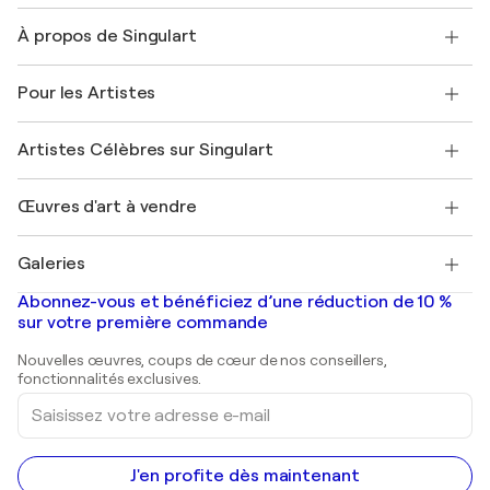
Nous contacter
À propos de Singulart
Expédition
Politique de retour
A propos de nous
Témoignages de clients
Pour les Artistes
FAQ
Offrir une carte cadeau
Sociétés affiliées
Rejoignez notre programme commercial
Rejoindre Singulart en tant qu'artiste
Nos artistes
Mon compte
Artistes Célèbres sur Singulart
Se connecter en tant qu'Artiste
Magazine Singulart
Protection acheteur
Emplois
+33 1 76 44 06 42
Henri Matisse
Découvrez une sélection d'art original
Œuvres d'art à vendre
Marc Chagall
Pablo Picasso
Tableaux à vendre
Salvador Dalí
Galeries
Tableaux abstraits à vendre
Banksy
Peintures à l'huile
Mr. Brainwash
Galeries d'art en France
Abonnez-vous et bénéficiez d’une réduction de 10 %
Peintures de paysage
Shepard Fairey
Galeries d'art en Belgique
sur votre première commande
Estampes
Sculptures
Nouvelles œuvres, coups de cœur de nos conseillers,
Peintures acryliques
fonctionnalités exclusives.
Saisissez
votre
adresse
e-
mail
J'en profite dès maintenant