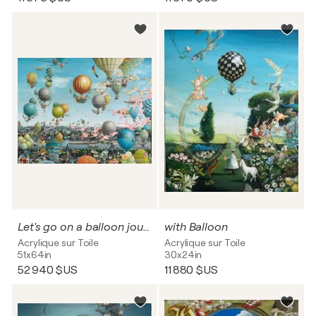
Let's go on a balloon journey!
with Balloon
Acrylique sur Toile
Acrylique sur Toile
51x64in
30x24in
52 940 $US
11 880 $US