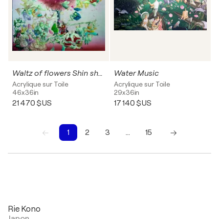
Waltz of flowers Shin shun shanson show
Water Music
Acrylique sur Toile
Acrylique sur Toile
46x36in
29x36in
21 470 $US
17 140 $US
1
2
3
…
15
1
2
3
4
5
6
7
8
9
10
Rie Kono
Japon