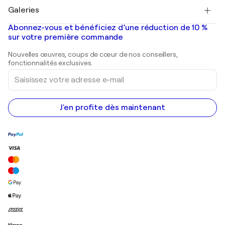
Tableaux à vendre
Salvador Dalí
Galeries
Tableaux abstraits à vendre
Banksy
Peintures à l'huile
Mr. Brainwash
Galeries d'art en France
Abonnez-vous et bénéficiez d’une réduction de 10 %
Peintures de paysage
Shepard Fairey
Galeries d'art en Belgique
sur votre première commande
Estampes
Sculptures
Nouvelles œuvres, coups de cœur de nos conseillers,
Peintures acryliques
fonctionnalités exclusives.
Saisissez
votre
adresse
e-
mail
J'en profite dès maintenant