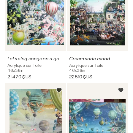
Let's sing songs on a good moon night!
Cream soda mood
Acrylique sur Toile
Acrylique sur Toile
46x36in
46x36in
21 470 $US
22 510 $US