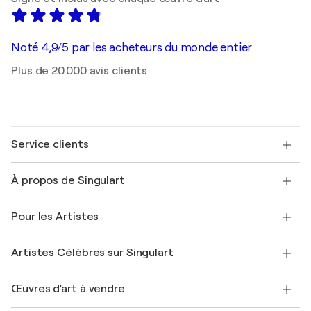
Noté 4,9/5 par les acheteurs du monde entier
Plus de 20 000 avis clients
Service clients
Nous contacter
À propos de Singulart
Expédition
Politique de retour
A propos de nous
Témoignages de clients
Pour les Artistes
FAQ
Offrir une carte cadeau
Sociétés affiliées
Rejoignez notre programme commercial
Rejoindre Singulart en tant qu'artiste
Nos artistes
Mon compte
Artistes Célèbres sur Singulart
Se connecter en tant qu'Artiste
Magazine Singulart
Protection acheteur
Emplois
+33 1 76 44 06 42
Henri Matisse
Découvrez une sélection d'art original
Œuvres d'art à vendre
Marc Chagall
Pablo Picasso