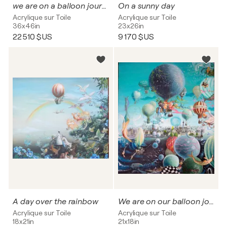
we are on a balloon journey.
On a sunny day
Acrylique sur Toile
Acrylique sur Toile
36x46in
23x26in
22 510 $US
9 170 $US
A day over the rainbow
We are on our balloon journey
Acrylique sur Toile
Acrylique sur Toile
18x21in
21x18in