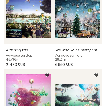
A fishing trip
We wish you a merry christmas
Acrylique sur Bois
Acrylique sur Toile
46x36in
26x21in
21 470 $US
6 650 $US