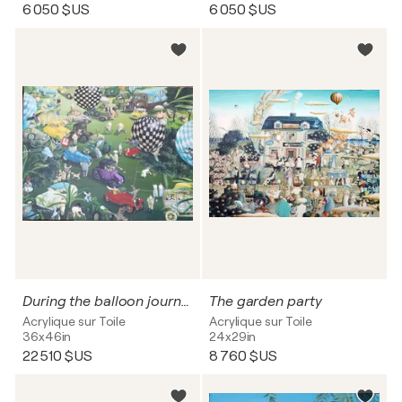
6 050 $US
6 050 $US
During the balloon journey
The garden party
Acrylique sur Toile
Acrylique sur Toile
36x46in
24x29in
22 510 $US
8 760 $US