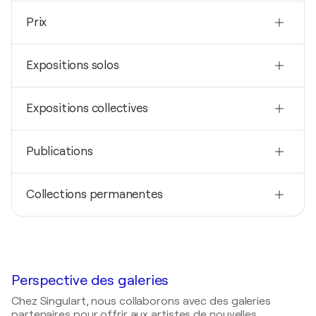
Nationalité
Prix
Japon
Né(e) en
2007
1961
Expositions solos
North Earth Exhibition- Lauréat- obihiro hokkaido,
Japon
Techniques
2020
Peintre
1998
Expositions collectives
RIE KONO / Shonan Central Hospital - Kanagawa,
Minister of Education Prize- Lauréat- Tokyo, Japon
Japon
2023
1990
2018
Publications
collection exhibition / IKEDA MUSEUM OF 20TH
"Poetry and fairy tale" illustration contest award-
Ballon Travel / Ojiya balloon festival - Niigata, Japon
CENTURY ART - Shizuoka, Japon
Lauréat- Tokyo, Japon
2019
2014
2012
Collections permanentes
Singulart Magazine
- A Day With: Rie Kono
Fantastic Symphony / Maebashi city - Gunma,
Balloon Travel / Nakano Sunplaza - Tokyo, Japon
Japon
2017
2014
2006
服部克久(Katsuhisa Hattori)- CD jacket 服部克
2014
Ikeda Museum of 20th Century Art , Japon
Exhibition of Collection / St Paul's University (Rikkyo
久 音楽畑 ピアノベストセレクション
Exhibitions of RIE KONO / Ikeda Museum of 20th
University) - Tokyo, Japon
2012
Century Art - Shizuoka, Japon
2012
Nakano Sunplaza, Japon
2003
Perspective des galeries
The Nisshin OilliO Group, Ltd.- Company Calendar
2009
Fantasy walk / Chigasaki City Museum of Art -
2010
Chez Singulart, nous collaborons avec des galeries
Exhibition of Lobby / SOGETSU HALL - Tokyo,
Kanagawa, Japon
2006
partenaires pour offrir aux artistes de nouvelles
Rikkyo University, Japon
Japon