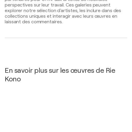
Honda Motor Company- Company calendar
perspectives sur leur travail. Ces galeries peuvent
2005
2009
explorer notre sélection d'artistes, les inclure dans des
Rokko Sky Villa hotel, Japon
RIE KONO / Galerie Refle - Tokyo, Japon
collections uniques et interagir avec leurs œuvres en
laissant des commentaires.
2006
Art Shanghai / Shanghai - Shanghai, Chine
2004
RIE KONO / HOTEL OKURA KOBE - Hyogo, Japon
En savoir plus sur les œuvres de Rie
Kono