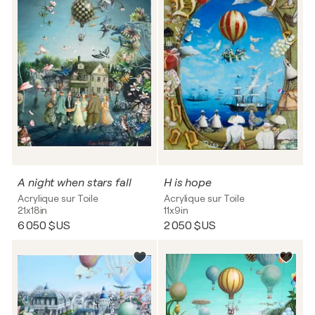
A night when stars fall
H is hope
Acrylique sur Toile
Acrylique sur Toile
21x18in
11x9in
6 050 $US
2 050 $US