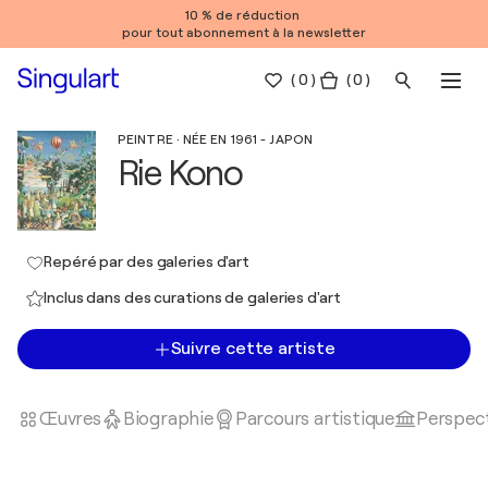
10 % de réduction
pour tout abonnement à la newsletter
(
0
)
( 0 )
PEINTRE · NÉE EN 1961 - JAPON
Rie Kono
Repéré par des galeries d'art
Inclus dans des curations de galeries d'art
Suivre cette artiste
Œuvres
Biographie
Parcours artistique
Perspect