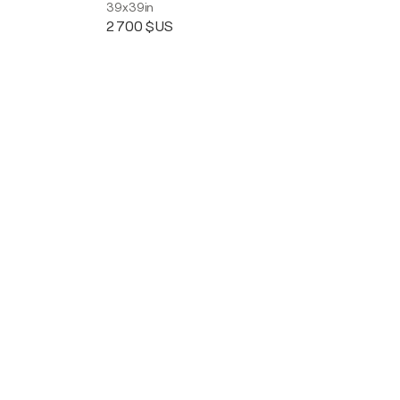
39x39in
2 700 $US