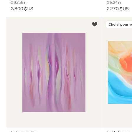
39x39in
31x24in
3 800 $US
2 270 $US
Choisi pour 