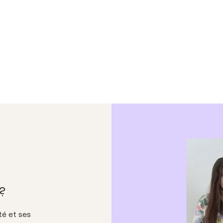
?
té et ses