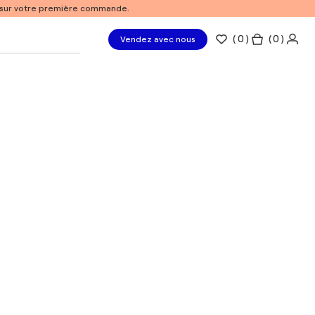
% sur votre première commande.
(
0
)
( 0 )
Vendez avec nous