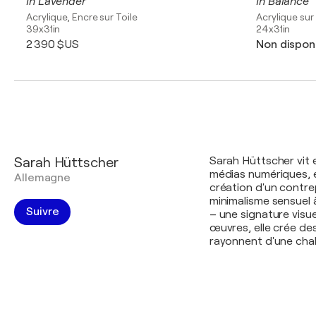
In Lavender
In Balance
Acrylique, Encre sur Toile
Acrylique sur 
39x31in
24x31in
2 390 $US
Non dispon
Sarah Hüttscher
Sarah Hüttscher vit 
médias numériques, e
Allemagne
création d'un contre
minimalisme sensuel à
Suivre
– une signature visue
œuvres, elle crée de
rayonnent d'une chale