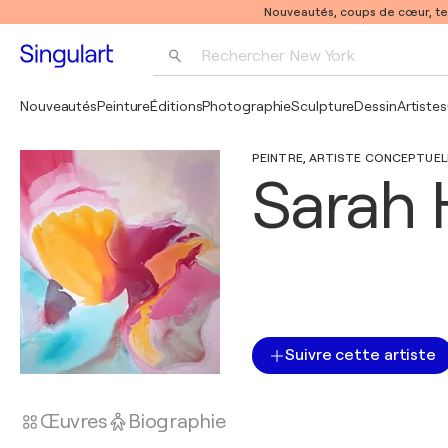
Nouveautés, coups de cœur, t
Rechercher 
New York
Photographie
Nouveautés
Peinture
Éditions
Photographie
Sculpture
Dessin
Artistes
Pop Art
PEINTRE, ARTISTE CONCEPTUELLE
Pablo Picasso
Sarah 
Suivre cette artiste
Œuvres
Biographie