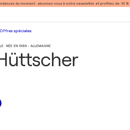
endances du moment :
abonnez-vous à notre newsletter et profitez de -10 
Offres spéciales
 · NÉE EN 1989 - ALLEMAGNE
Hüttscher