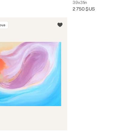
39x31in
2 750 $US
vous