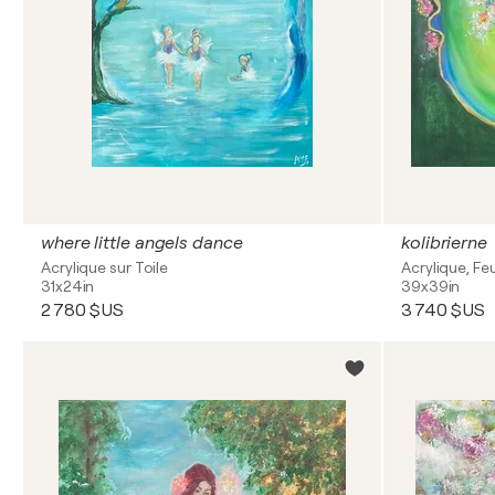
where little angels dance
kolibrierne
Acrylique sur Toile
Acrylique, Feu
31x24in
39x39in
2 780 $US
3 740 $US