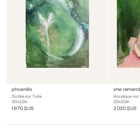
phoeniks
she rememb
Giclée sur Toile
Acrylique sur 
30x22in
20x20in
1 970 $US
2 020 $US