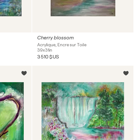
Cherry blossom
Acrylique, Encre sur Toile
39x31in
3 510 $US