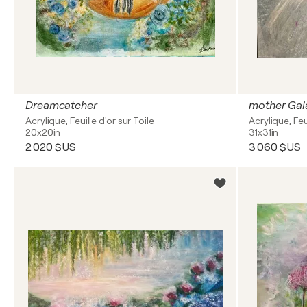
Dreamcatcher
mother Gai
Acrylique, Feuille d'or sur Toile
Acrylique, Feu
20x20in
31x31in
2 020 $US
3 060 $US