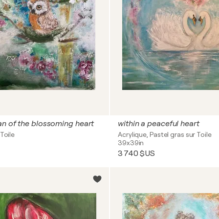
n of the blossoming heart
within a peaceful heart
Toile
Acrylique, Pastel gras sur Toile
39x39in
3 740 $US