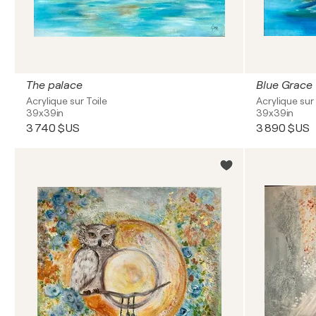
The palace
Blue Grace
Acrylique sur Toile
Acrylique sur 
39x39in
39x39in
3 740 $US
3 890 $US