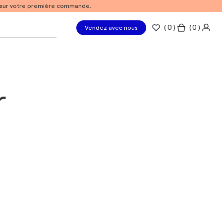
% sur votre première commande.
(
0
)
( 0 )
Vendez avec nous
r