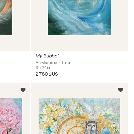
My Bubbel
Acrylique sur Toile
31x24in
2 780 $US