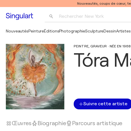
Nouveautés, coups de cœur, t
Rechercher 
New York
Photographie
Nouveautés
Peinture
Éditions
Photographie
Sculpture
Dessin
Artistes
Pop Art
PEINTRE, GRAVEUR · NÉE EN 196
Pablo Picasso
Tóra Ma
Suivre cette artiste
Œuvres
Biographie
Parcours artistique