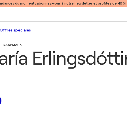
endances du moment :
abonnez-vous à notre newsletter et profitez de -10 
Offres spéciales
8 - DANEMARK
ría Erlingsdótti