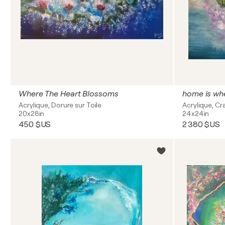
Where The Heart Blossoms
home is whe
Acrylique, Dorure sur Toile
Acrylique, Cr
20x28in
24x24in
450 $US
2 380 $US