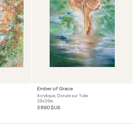
Ember of Grace
Acrylique, Dorure sur Toile
39x39in
3 890 $US