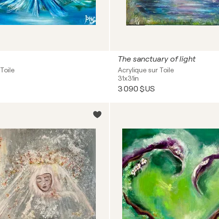
The sanctuary of light
Toile
Acrylique sur Toile
31x31in
3 090 $US