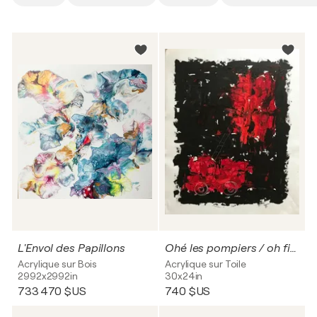
L'Envol des Papillons
Ohé les pompiers / oh firefighters
Acrylique sur Bois
Acrylique sur Toile
2992x2992in
30x24in
733 470 $US
740 $US