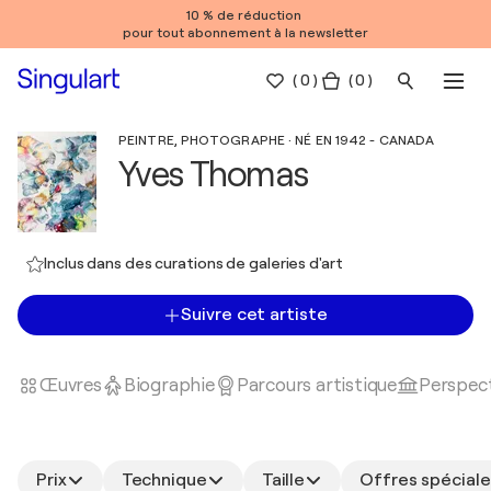
10 % de réduction
pour tout abonnement à la newsletter
(
0
)
( 0 )
PEINTRE, PHOTOGRAPHE · NÉ EN 1942 - CANADA
Yves Thomas
Inclus dans des curations de galeries d'art
Suivre cet artiste
Œuvres
Biographie
Parcours artistique
Perspect
Prix
Technique
Taille
Offres spéciale