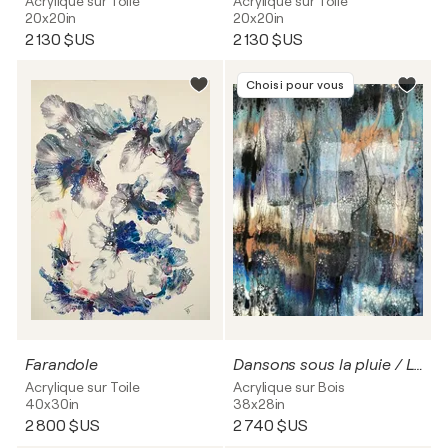
Acrylique sur Toile
Acrylique sur Toile
20x20in
20x20in
2 130 $US
2 130 $US
Choisi pour vous
Farandole
Dansons sous la pluie / Let's dance under the rain
Acrylique sur Toile
Acrylique sur Bois
40x30in
38x28in
2 800 $US
2 740 $US