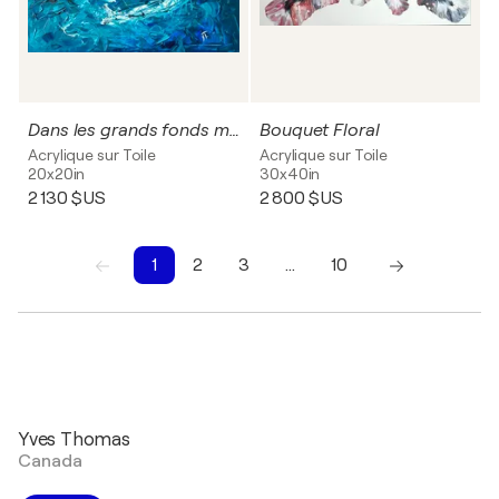
Dans les grands fonds marins....
Bouquet Floral
Acrylique sur Toile
Acrylique sur Toile
20x20in
30x40in
2 130 $US
2 800 $US
1
2
3
…
10
1
2
3
4
5
6
7
8
9
10
Yves Thomas
Canada