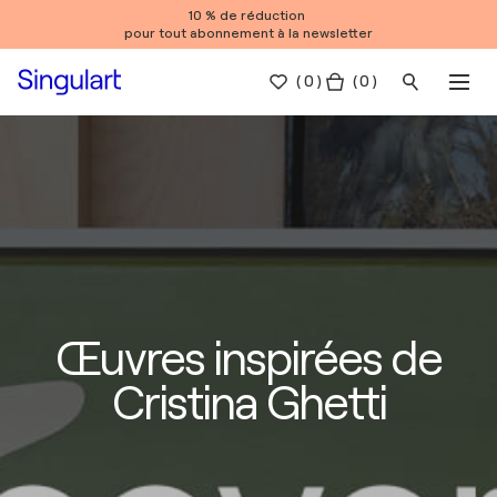
10 % de réduction
pour tout abonnement à la newsletter
(
0
)
( 0 )
Œuvres inspirées de
Cristina Ghetti