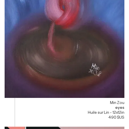
Min Zou
eyes
Huile sur Lin - 12x12in
490 $US