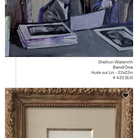
Shelton Walsmith
Bend One
Huile sur Lin - 22x22in
4 420 $US