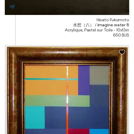
Hisato Fukumoto
水想（八） / imagine water 8
Acrylique, Pastel sur Toile - 10x13in
650 $US