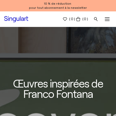
10 % de réduction
pour tout abonnement à la newsletter
(
0
)
( 0 )
Œuvres inspirées de
Franco Fontana