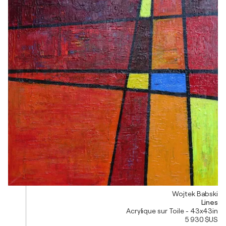
Wojtek Babski
Lines
Acrylique sur Toile - 43x43in
5 930 $US