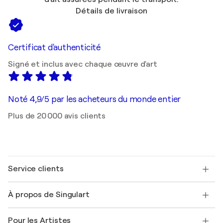
Détails de livraison
Certificat d'authenticité
Signé et inclus avec chaque œuvre d'art
Noté 4,9/5 par les acheteurs du monde entier
Plus de 20 000 avis clients
Service clients
Nous contacter
À propos de Singulart
Expédition
Politique de retour
A propos de nous
Témoignages de clients
Pour les Artistes
FAQ