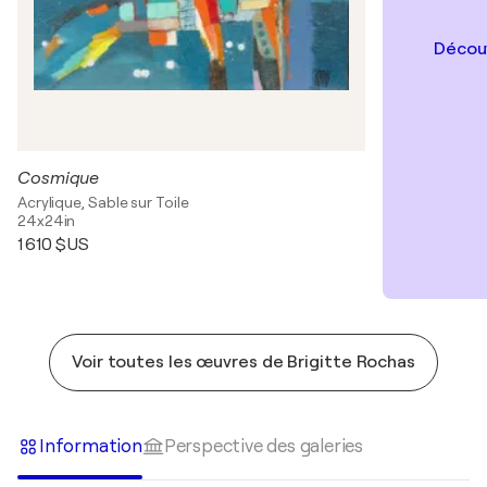
Découv
Cosmique
Acrylique, Sable sur Toile
24x24in
1 610 $US
Voir toutes les œuvres de Brigitte Rochas
Information
Perspective des galeries