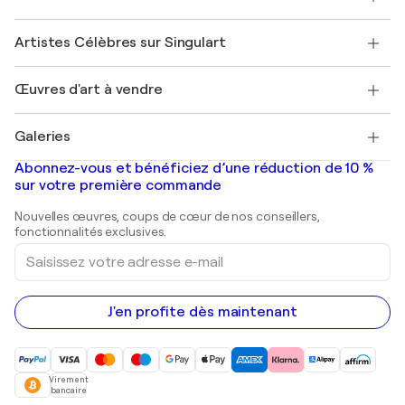
Offrir une carte cadeau
Sociétés affiliées
Rejoignez notre programme commercial
Rejoindre Singulart en tant qu'artiste
Nos artistes
Mon compte
Artistes Célèbres sur Singulart
Se connecter en tant qu'Artiste
Magazine Singulart
Protection acheteur
Emplois
+33 1 76 44 06 42
Henri Matisse
Découvrez une sélection d'art original
Œuvres d'art à vendre
Marc Chagall
Pablo Picasso
Tableaux à vendre
Salvador Dalí
Galeries
Tableaux abstraits à vendre
Banksy
Peintures à l'huile
Mr. Brainwash
Galeries d'art en France
Abonnez-vous et bénéficiez d’une réduction de 10 %
Peintures de paysage
Shepard Fairey
Galeries d'art en Belgique
sur votre première commande
Estampes
Sculptures
Nouvelles œuvres, coups de cœur de nos conseillers,
Peintures acryliques
fonctionnalités exclusives.
Saisissez
votre
adresse
e-
mail
J'en profite dès maintenant
Virement
bancaire