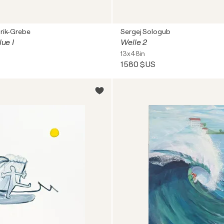
rik-Grebe
Sergej Sologub
lue I
Welle 2
13x48in
1 580 $US