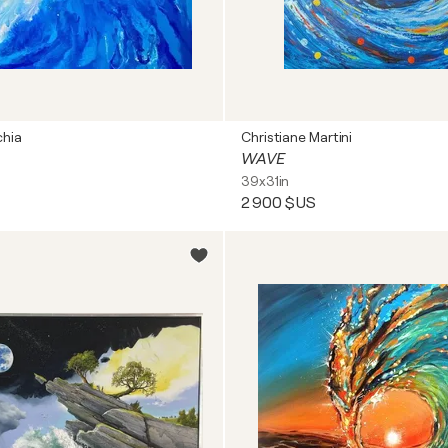
hia
Christiane Martini
WAVE
39x31in
2 900 $US