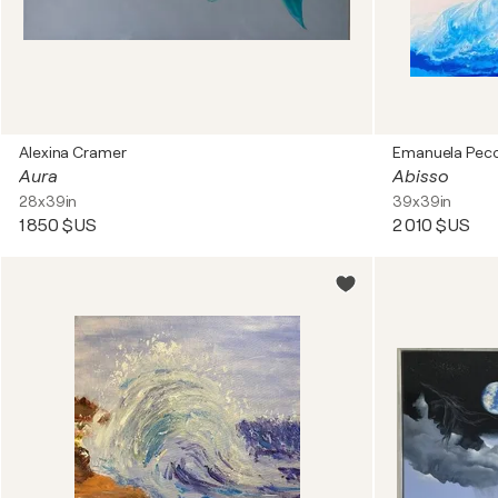
Alexina Cramer
Emanuela Pecc
Aura
Abisso
28x39in
39x39in
1 850 $US
2 010 $US