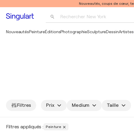
Nouveautés, coups de cœur, t
Rechercher 
New York
Photographie
Nouveautés
Peinture
Éditions
Photographie
Sculpture
Dessin
Artistes
Pop Art
Pablo Picasso
Filtres
Prix
Medium
Taille
Filtres appliqués :
Peinture