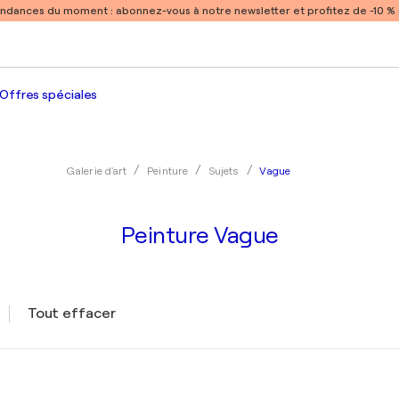
endances du moment :
abonnez-vous à notre newsletter et profitez de -10 
Offres spéciales
Vague
Galerie d'art
Peinture
Sujets
Peinture Vague
Tout effacer