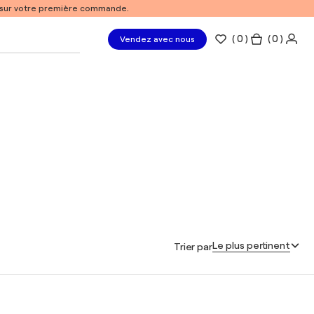
% sur votre première commande.
(
0
)
( 0 )
Vendez avec nous
Le plus pertinent
Trier par