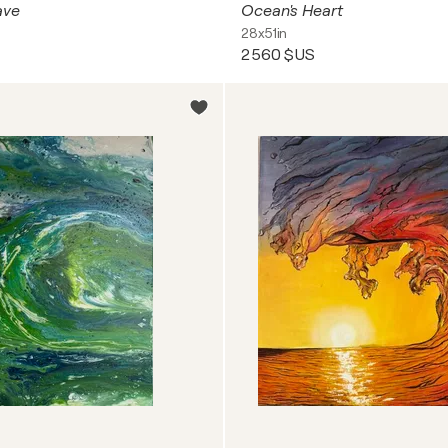
ave
Ocean's Heart
28x51in
2 560 $US