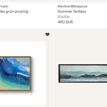
kmann
Alevtina Mikhaylova
blau grün pouring
Summer fantasy
20x20in
480 $US