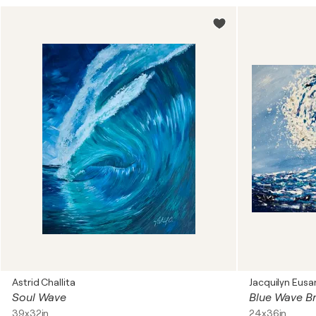
Astrid Challita
Jacquilyn Eusa
Soul Wave
Blue Wave Br
39x32in
24x36in