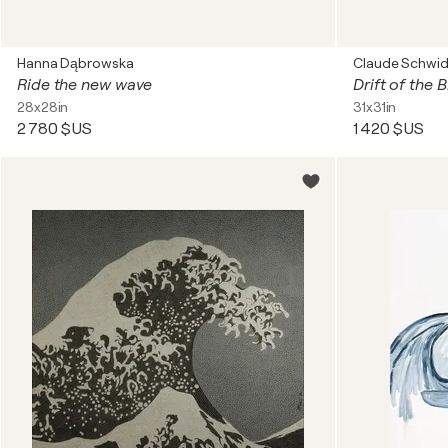
Hanna Dąbrowska
Claude Schwid
Ride the new wave
Drift of the B
28x28in
31x31in
2 780 $US
1 420 $US