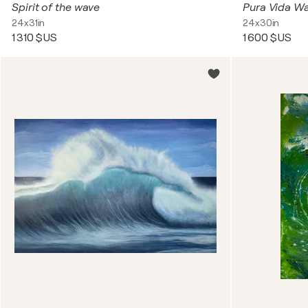
Spirit of the wave
Pura Vida W
24x31in
24x30in
1 310 $US
1 600 $US