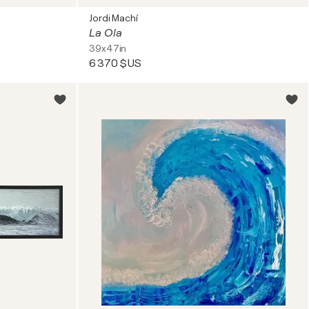
Jordi Machí
La Ola
39x47in
6 370 $US