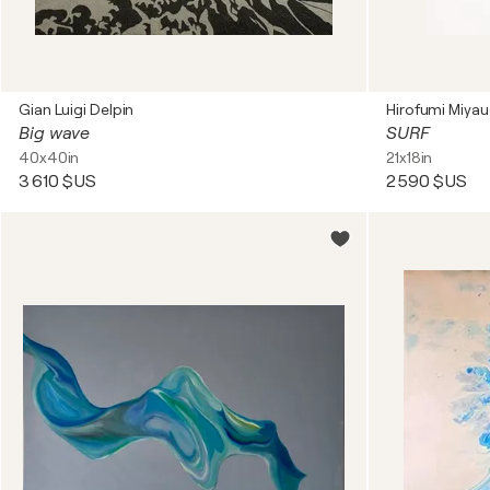
Gian Luigi Delpin
Hirofumi Miyau
Big wave
SURF
40x40in
21x18in
3 610 $US
2 590 $US