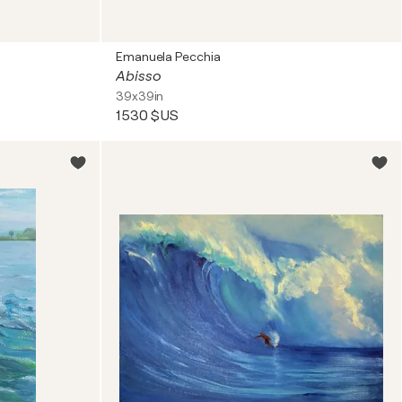
Emanuela Pecchia
Abisso
39x39in
1 530 $US