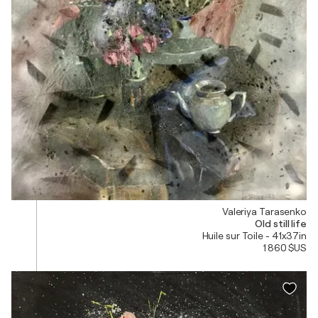
Valeriya Tarasenko
Old still life
Huile sur Toile - 41x37in
1 860 $US