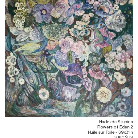
Nadezda Stupina
Flowers of Eden 2
Huile sur Toile - 39x31in
3 180 $US