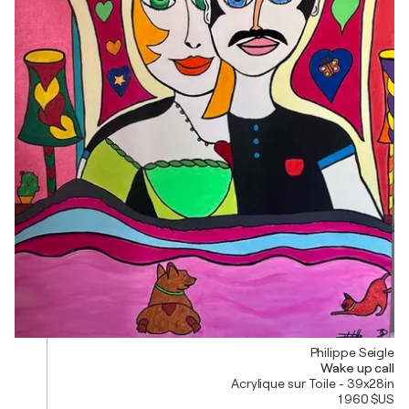
Philippe Seigle
Wake up call
Acrylique sur Toile - 39x28in
1 960 $US