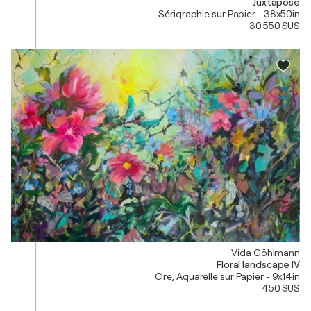
Juxtapose
Sérigraphie sur Papier - 38x50in
30 550 $US
Vida Göhlmann
Floral landscape IV
Cire, Aquarelle sur Papier - 9x14in
450 $US