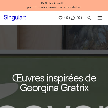
10 % de réduction
pour tout abonnement à la newsletter
(
0
)
( 0 )
Œuvres inspirées de
Georgina Gratrix