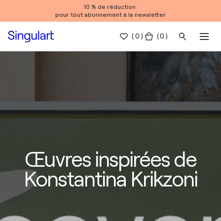
10 % de réduction
pour tout abonnement à la newsletter
(
0
)
( 0 )
Œuvres inspirées de
Konstantina Krikzoni