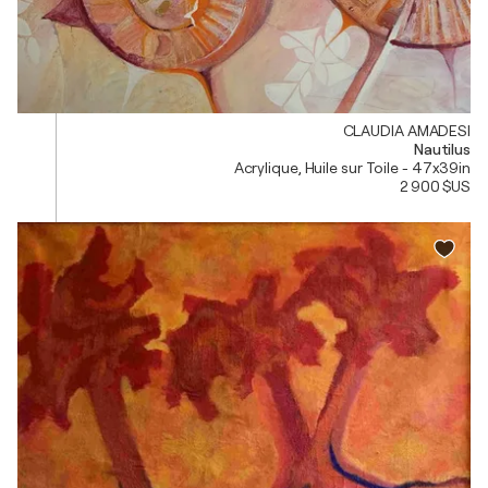
CLAUDIA AMADESI
Nautilus
Acrylique, Huile sur Toile - 47x39in
2 900 $US