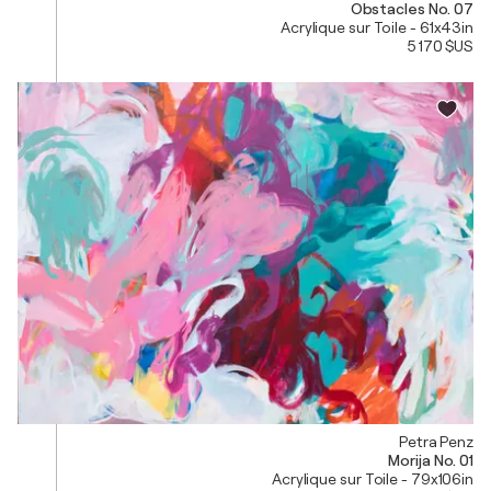
Obstacles No. 07
Acrylique sur Toile - 61x43in
5 170 $US
Petra Penz
Morija No. 01
Acrylique sur Toile - 79x106in