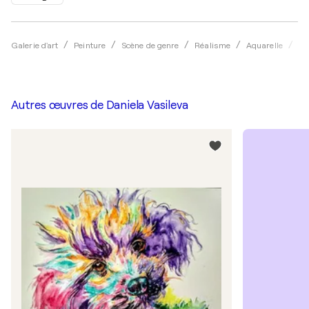
Galerie d'art
Peinture
Scène de genre
Réalisme
Aquarelle
Da
Autres œuvres de
Daniela Vasileva