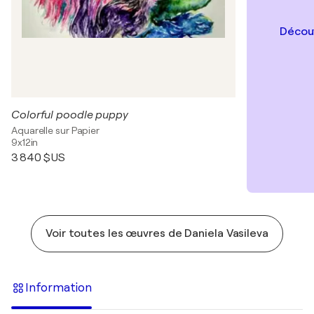
Découv
Colorful poodle puppy
Aquarelle sur Papier
9x12in
3 840 $US
Voir toutes les œuvres de Daniela Vasileva
Information