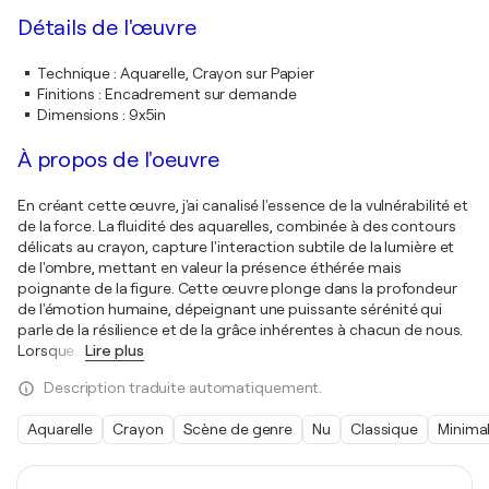
Détails de l'œuvre
Technique
:
Aquarelle, Crayon sur Papier
Finitions
:
Encadrement sur demande
Dimensions
:
9x5in
À propos de l'oeuvre
En créant cette œuvre, j'ai canalisé l'essence de la vulnérabilité et
de la force. La fluidité des aquarelles, combinée à des contours
délicats au crayon, capture l'interaction subtile de la lumière et
de l'ombre, mettant en valeur la présence éthérée mais
poignante de la figure. Cette œuvre plonge dans la profondeur
de l'émotion humaine, dépeignant une puissante sérénité qui
parle de la résilience et de la grâce inhérentes à chacun de nous.
Lorsque
…
Lire plus
Description traduite automatiquement.
Aquarelle
Crayon
Scène de genre
Nu
Classique
Minima