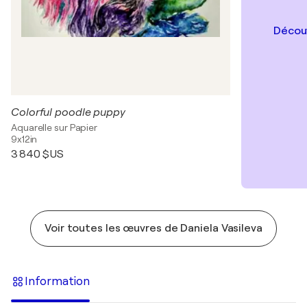
Découv
Colorful poodle puppy
Aquarelle sur Papier
9x12in
3 840 $US
Voir toutes les œuvres de Daniela Vasileva
Information