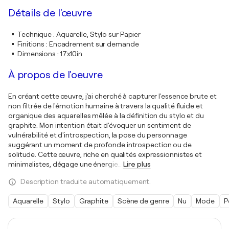
Détails de l'œuvre
Technique
:
Aquarelle, Stylo sur Papier
Finitions
:
Encadrement sur demande
Dimensions
:
17x10in
À propos de l'oeuvre
En créant cette œuvre, j'ai cherché à capturer l'essence brute et
non filtrée de l'émotion humaine à travers la qualité fluide et
organique des aquarelles mêlée à la définition du stylo et du
graphite. Mon intention était d'évoquer un sentiment de
vulnérabilité et d'introspection, la pose du personnage
suggérant un moment de profonde introspection ou de
solitude. Cette œuvre, riche en qualités expressionnistes et
minimalistes, dégage une énergie
…
Lire plus
Description traduite automatiquement.
Aquarelle
Stylo
Graphite
Scène de genre
Nu
Mode
P