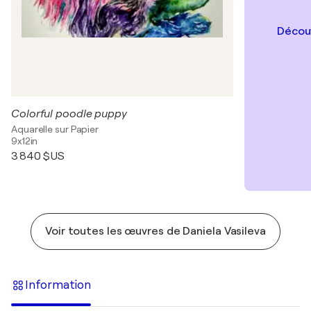
Découv
Colorful poodle puppy
Aquarelle sur Papier
9x12in
3 840 $US
Voir toutes les œuvres de Daniela Vasileva
Information