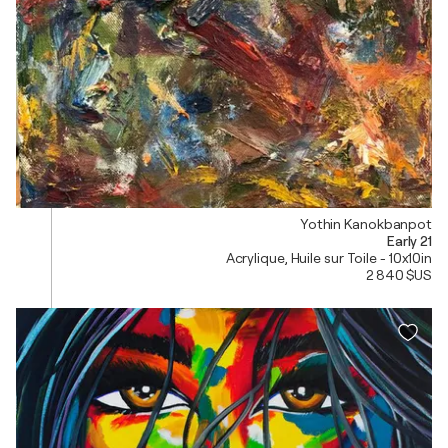
Yothin Kanokbanpot
Early 21
Acrylique, Huile sur Toile - 10x10in
2 840 $US