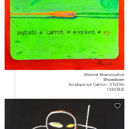
Shlomit Aharonovitch
Showdown
Acrylique sur Carton - 37x23in
1 320 $US