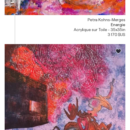
Petra Kohns-Merges
Energie
Acrylique sur Toile - 35x35in
3 170 $US