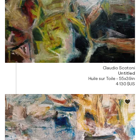
Claudio Scotoni
Untitled
Huile sur Toile - 55x39in
4 130 $US