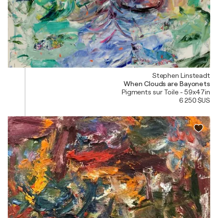
Stephen Linsteadt
When Clouds are Bayonets
Pigments sur Toile - 59x47in
6 250 $US