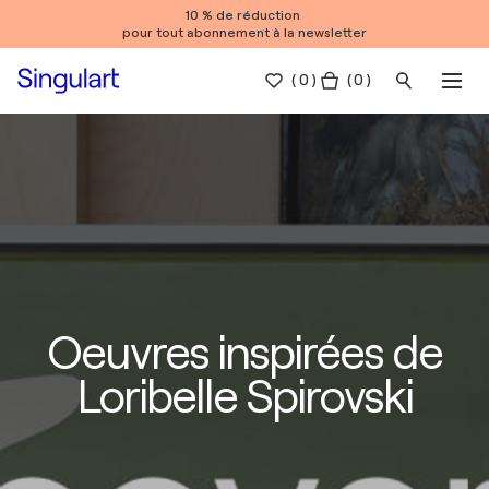
10 % de réduction
pour tout abonnement à la newsletter
(
0
)
( 0 )
Oeuvres inspirées de
Loribelle Spirovski